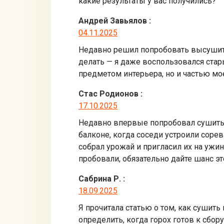
какие результаты у вас получились?
Андрей Завьялов
:
04.11.2025
Недавно решил попробовать высушить 
делать — я даже воспользовался стар
предметом интерьера, но и частью мо
Стас Родионов
:
17.10.2025
Недавно впервые попробовал сушить г
балконе, когда соседи устроили соре
собрал урожай и пригласил их на ужин
пробовали, обязательно дайте шанс э
Сабрина Р.
:
18.09.2025
Я прочитала статью о том, как сушить
определить, когда горох готов к сбору