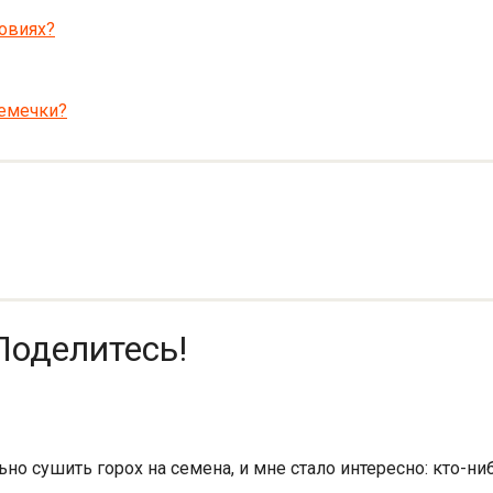
овиях?
семечки?
Поделитесь!
но сушить горох на семена, и мне стало интересно: кто-ниб