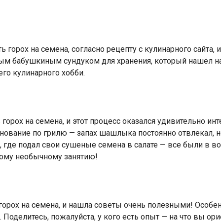
горох на семена, согласно рецепту с кулинарного сайта, и
ым бабушкиным сундуком для хранения, который нашёл на ч
его кулинарного хобби.
орох на семена, и этот процесс оказался удивительно инте
внование по грилю — запах шашлыка постоянно отвлекал, но
, где подал свои сушеные семена в салате — все были в вос
тому необычному занятию!
 горох на семена, и нашла советы очень полезными! Особе
. Поделитесь, пожалуйста, у кого есть опыт — на что вы ор