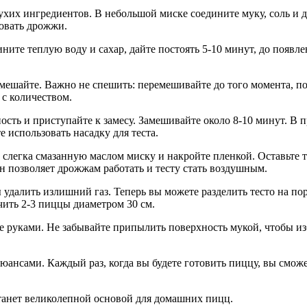
ухих ингредиентов. В небольшой миске соедините муку, соль и 
ровать дрожжи.
ините теплую воду и сахар, дайте постоять 5-10 минут, до появ
емешайте. Важно не спешить: перемешивайте до того момента, пок
 с количеством.
ность и приступайте к замесу. Замешивайте около 8-10 минут. В 
е использовать насадку для теста.
в слегка смазанную маслом миску и накройте пленкой. Оставьте т
он позволяет дрожжам работать и тесту стать воздушным.
ы удалить излишний газ. Теперь вы можете разделить тесто на по
чить 2-3 пиццы диаметром 30 см.
те руками. Не забывайте припылить поверхность мукой, чтобы из
ансами. Каждый раз, когда вы будете готовить пиццу, вы сможе
 станет великолепной основой для домашних пицц.