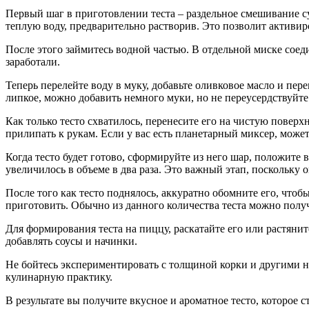
Первый шаг в приготовлении теста – раздельное смешивание с
теплую воду, предварительно растворив. Это позволит активи
После этого займитесь водной частью. В отдельной миске соед
заработали.
Теперь перелейте воду в муку, добавьте оливковое масло и пер
липкое, можно добавить немного муки, но не переусердствуйте
Как только тесто схватилось, перенесите его на чистую поверх
прилипать к рукам. Если у вас есть планетарный миксер, может
Когда тесто будет готово, сформируйте из него шар, положите 
увеличилось в объеме в два раза. Это важный этап, поскольку 
После того как тесто поднялось, аккуратно обомните его, чтоб
приготовить. Обычно из данного количества теста можно полу
Для формирования теста на пиццу, раскатайте его или растяни
добавлять соусы и начинки.
Не бойтесь экспериментировать с толщиной корки и другими ню
кулинарную практику.
В результате вы получите вкусное и ароматное тесто, которое