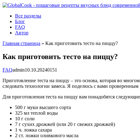
Перейти
к
Все разделы
контенту
Блог
FAQ
Автор
Главная страница
»
Как приготовить тесто на пиццу?
Как приготовить тесто на пиццу?
FAQ
admin
10.10.2024
0
151
Приготовление теста на пиццу – это основа, которая во многом
следовать технологии замеса. Я поделюсь с вами проверенным 
Для приготовления теста на пиццу вам понадобятся следующи
500 г муки высшего сорта
325 мл теплой воды
10 г соли
7 г сухих дрожжей (или 20 г свежих дрожжей)
1 ч. ложка сахара
2 ст. ложки оливкового масла