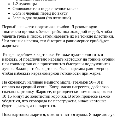
1-2 луковицы
Оливковое или подсолнечное масло
Соль и черный перец по вкусу
Зелень для подачи (по желанию)
Первый шаг – это подготовка грибов. Я рекомендую
тщательно промыть белые грибы под холодной водой, чтобы
удалить грязь и песок, затем нарезать их на тонкие пластинки.
Чем тоньше нарезка, тем быстрее и равномернее гриб будет
жариться.
Теперь перейдем к картошке. Ее тоже нужно очистить и
нарезать. Я предпочитаю нарезать картошку на тонкие кубики
или соломку, так она приготовится быстрее и подрумянится
лучше. Важно, чтобы картошка была нарезана равномерно,
чтобы избежать неравномерной готовности при жарке.
На сковороду наливаю немного масла (граммов 50-70) и
ставлю на средний огонь. Когда масло нагреется, добавляю
сначала картошку. Жарю ее, периодически помешивая, около
10-15 минут до золотистой корочки. В этом процессе важно
убедиться, что сковорода не перегружена, иначе картошка
будет вариться, а не жариться.
Пока картошка жарится, можно заняться луком. Я нарезаю лук