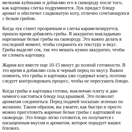
мелкими кубиками и добавляю его в сковороду после того,
как картошка слегка подрумянится. Лук придаст блюду
аромат и обеспечит сладковатую ноту, отлично сочетающуюся
с белым грибом.
Когда лук станет прозрачным и слегка карамелизируется,
пришло время добавлять грибы. Я аккуратно выкладываю
нарезанные белые грибы на сковороду. Это важно делать в
последний момент, чтобы сохранить их текстуру и вкус.
Грибы выделят сок, так что мешать нужно аккуратно, чтобы
не сломать картошку.
Жарим все вместе еще 10-15 минут до полной готовности. В
это время я добавляю соль и черный перец по вкусу. Важно
помнить, что грибы и картошка уже содержат влагу, поэтому
следует контролировать процесс, чтобы не пересушить блюдо.
Когда грибы и картошка готовы, выключаю плиту и даю
немного настояться блюду под крышкой. Это позволит
ароматам соединиться. Перед подачей посыпаю зеленью по
желанию. Таким образом, вы узнаете, как быстро и просто
можно приготовить жареные белые грибы с картошкой на
сковороде. Это блюдо легко готовится, но получается с
насыщенным вкусом и ароматом, которое порадует ваших
близких.