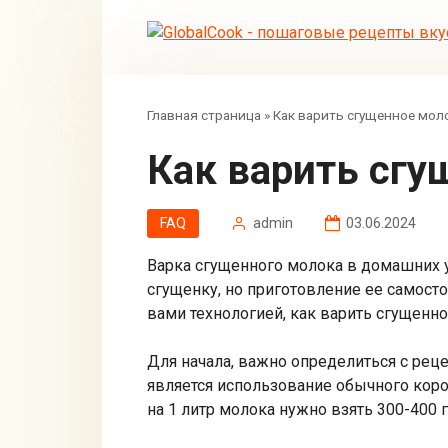
Перейти
к
контенту
Главная страница
»
Как варить сгущенное мол
Как варить сг
FAQ
admin
03.06.2024
Варка сгущенного молока в домашних у
сгущенку, но приготовление ее самост
вами технологией, как варить сгущенн
Для начала, важно определиться с рец
является использование обычного коро
на 1 литр молока нужно взять 300-400 