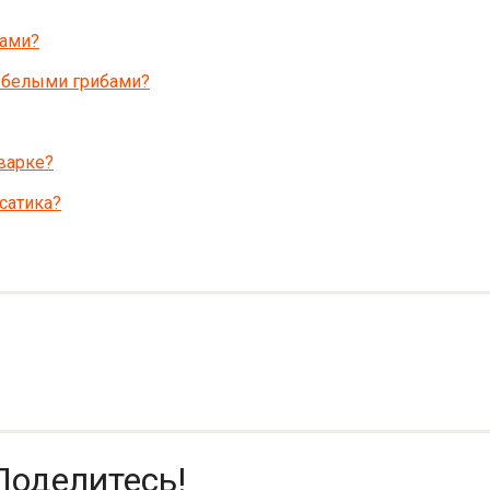
бами?
 белыми грибами?
 варке?
сатика?
Поделитесь!