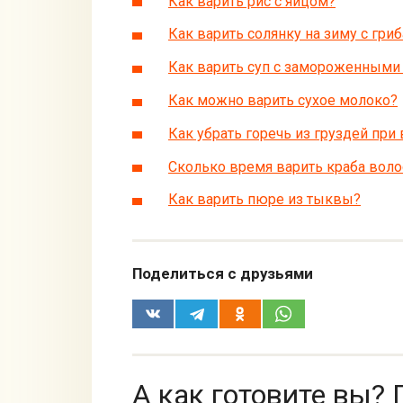
Как варить рис с яйцом?
Как варить солянку на зиму с гри
Как варить суп с замороженными
Как можно варить сухое молоко?
Как убрать горечь из груздей при
Сколько время варить краба воло
Как варить пюре из тыквы?
Поделиться с друзьями
А как готовите вы? 