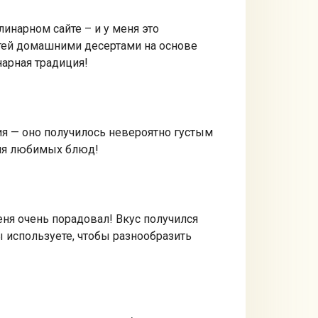
инарном сайте – и у меня это
стей домашними десертами на основе
нарная традиция!
ия — оно получилось невероятно густым
для любимых блюд!
еня очень порадовал! Вкус получился
ы используете, чтобы разнообразить