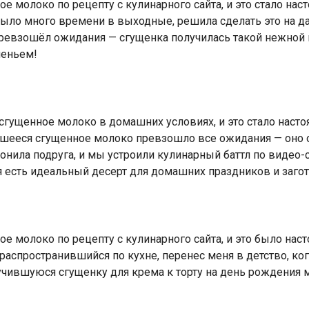
е молоко по рецепту с кулинарного сайта, и это стало на
 было много времени в выходные, решила сделать это на да
ревзошёл ожидания — сгущенка получилась такой нежной и
ченьем!
сгущенное молоко в домашних условиях, и это стало наст
чившееся сгущенное молоко превзошло все ожидания — оно
онила подруга, и мы устроили кулинарный баттл по видео-
я есть идеальный десерт для домашних праздников и заго
е молоко по рецепту с кулинарного сайта, и это было на
, распространившийся по кухне, перенес меня в детство, ко
лучившуюся сгущенку для крема к торту на день рождения м