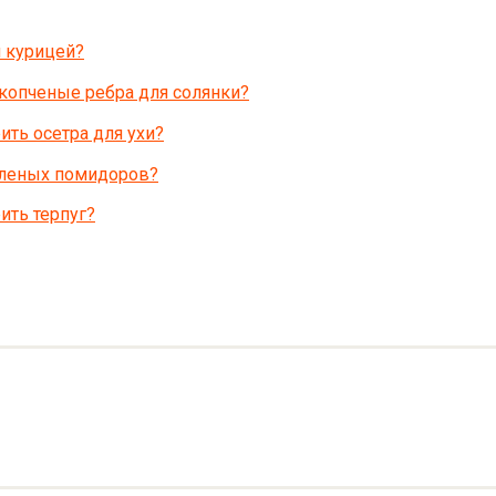
и курицей?
копченые ребра для солянки?
ть осетра для ухи?
еленых помидоров?
ить терпуг?