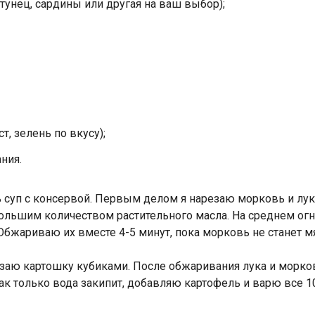
тунец, сардины или другая на ваш выбор);
т, зелень по вкусу);
ния.
ь суп с консервой. Первым делом я нарезаю морковь и лук
большим количеством растительного масла. На среднем ог
Обжариваю их вместе 4-5 минут, пока морковь не станет м
резаю картошку кубиками. После обжаривания лука и морк
ак только вода закипит, добавляю картофель и варю все 1