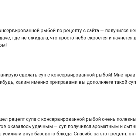
онсервированной рыбой по рецепту с сайта — получился н
аче, где не ожидала, что просто небо скроется и начнется
ом!
ланирую сделать суп с консервированной рыбой! Мне нравит
-нибудь, каким именно приправами вы дополняете такой су
ашел рецепт супа с консервированной рыбой очень полезн
тов оказалось удачным — суп получился ароматным и сытн
 усилили вкус базового блюда. Спасибо за этот рецепт, о