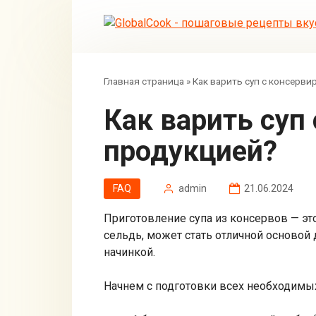
Перейти
к
контенту
Главная страница
»
Как варить суп с консерв
Как варить суп с консервированной рыбной
продукцией?
FAQ
admin
21.06.2024
Приготовление супа из консервов — это
сельдь, может стать отличной основой 
начинкой.
Начнем с подготовки всех необходимых