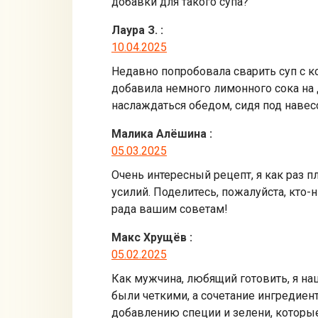
добавки для такого супа?
Лаура З.
:
10.04.2025
Недавно попробовала сварить суп с к
добавила немного лимонного сока на д
наслаждаться обедом, сидя под навес
Малика Алёшина
:
05.03.2025
Очень интересный рецепт, я как раз п
усилий. Поделитесь, пожалуйста, кто
рада вашим советам!
Макс Хрущёв
:
05.02.2025
Как мужчина, любящий готовить, я н
были четкими, а сочетание ингредиен
добавлению специи и зелени, которые