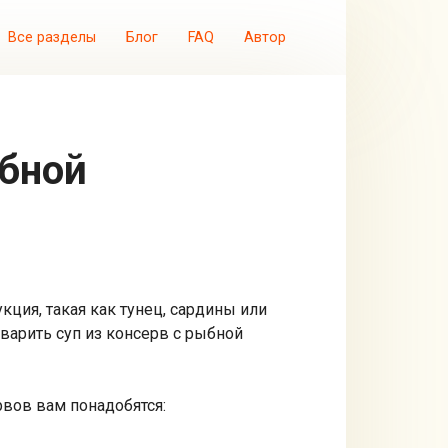
Все разделы
Блог
FAQ
Автор
кция, такая как тунец, сардины или
 варить суп из консерв с рыбной
рвов вам понадобятся: