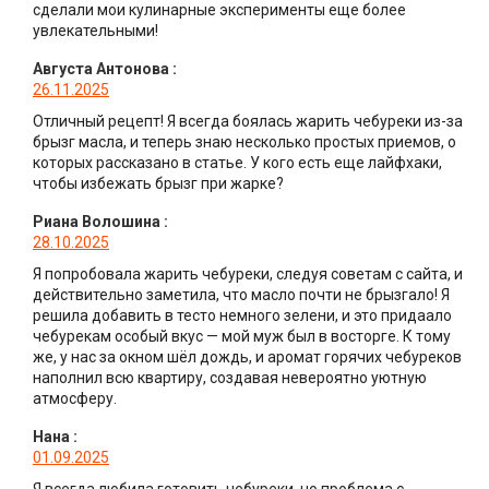
сделали мои кулинарные эксперименты еще более
увлекательными!
Августа Антонова
:
26.11.2025
Отличный рецепт! Я всегда боялась жарить чебуреки из-за
брызг масла, и теперь знаю несколько простых приемов, о
которых рассказано в статье. У кого есть еще лайфхаки,
чтобы избежать брызг при жарке?
Риана Волошина
:
28.10.2025
Я попробовала жарить чебуреки, следуя советам с сайта, и
действительно заметила, что масло почти не брызгало! Я
решила добавить в тесто немного зелени, и это придаало
чебурекам особый вкус — мой муж был в восторге. К тому
же, у нас за окном шёл дождь, и аромат горячих чебуреков
наполнил всю квартиру, создавая невероятно уютную
атмосферу.
Нана
:
01.09.2025
Я всегда любила готовить чебуреки, но проблема с