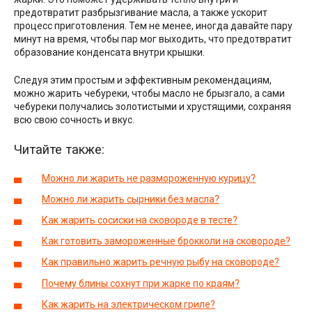
предотвратит разбрызгивание масла, а также ускорит
процесс приготовления. Тем не менее, иногда давайте пару
минут на время, чтобы пар мог выходить, что предотвратит
образование конденсата внутри крышки.
Следуя этим простым и эффективным рекомендациям,
можно жарить чебуреки, чтобы масло не брызгало, а сами
чебуреки получались золотистыми и хрустящими, сохраняя
всю свою сочность и вкус.
Читайте также:
Можно ли жарить не размороженную курицу?
Можно ли жарить сырники без масла?
Как жарить сосиски на сковороде в тесте?
Как готовить замороженные брокколи на сковороде?
Как правильно жарить речную рыбу на сковороде?
Почему блины сохнут при жарке по краям?
Как жарить на электрическом гриле?