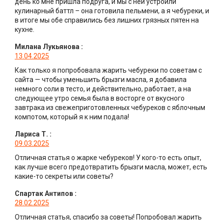
день ко мне пришла подруга, и мы с ней устроили
кулинарный баттл – она готовила пельмени, а я чебуреки, и
в итоге мы обе справились без лишних грязных пятен на
кухне.
Милана Лукьянова
:
13.04.2025
Как только я попробовала жарить чебуреки по советам с
сайта — чтобы уменьшить брызги масла, я добавила
немного соли в тесто, и действительно, работает, а на
следующее утро семья была в восторге от вкусного
завтрака из свежеприготовленных чебуреков с яблочным
компотом, который я к ним подала!
Лариса Т.
:
09.03.2025
Отличная статья о жарке чебуреков! У кого-то есть опыт,
как лучше всего предотвратить брызги масла, может, есть
какие-то секреты или советы?
Спартак Антипов
:
28.02.2025
Отличная статья, спасибо за советы! Попробовал жарить