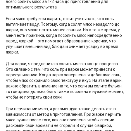
всего солить мясо за 1-2 часа до приготовления для
оптимального результата.
Если мясо требуется жарить, стоит учитывать, что соль
вытягивает воду. Поэтому, когда солят мясо незадолго до
жарки, оно может стать менее сочным. Но в то же время, у
меня есть практика, когда посолить мясо непосредственно
перед жаркой – это помогает образованию корочки, что
улучшает внешний вид блюда и снижает усадку во время
жарки.
Для варки, я предпочитаю солить мясо в конце процесса.
Это связано с тем, что соль при варке может привести к
пересушиванию. Когда варка завершена, я добавляю соль,
чтобы мясо сохранило свою текстуру и вкус. На этапе варки,
важно обратить внимание на то, что если вы солите бульон,
то говядина должна быть также посолена в нужный момент,
чтобы не потерять свои соки.
При перчивании мяса, я рекомендую также делать это в
зависимости от метода приготовления. При жарке перчить
мясо лучше после того, как оно посолено, чтобы специи
раскрыли свой аромат и не сгорели. В случае с варкой,
перчить стоит в процессе, но снова, лучше делать это в