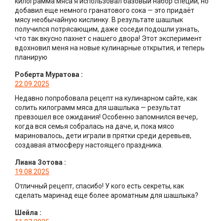
килограмма мяса я использовал базовый набор специй, но
добавил еще немного гранатового сока — это придаёт
мясу необычайную кислинку. В результате шашлык
получился потрясающим, даже соседи подошли узнать,
что так вкусно пахнет с нашего двора! Этот эксперимент
вдохновил меня на новые кулинарные открытия, и теперь
планирую
Роберта Муратова
:
22.09.2025
Недавно попробовала рецепт на кулинарном сайте, как
солить килограмм мяса для шашлыка — результат
превзошел все ожидания! Особенно запомнился вечер,
когда вся семья собралась на даче, и, пока мясо
мариновалось, дети играли в прятки среди деревьев,
создавая атмосферу настоящего праздника.
Лиана Зотова
:
19.08.2025
Отличный рецепт, спасибо! У кого есть секреты, как
сделать маринад еще более ароматным для шашлыка?
Шейла
: