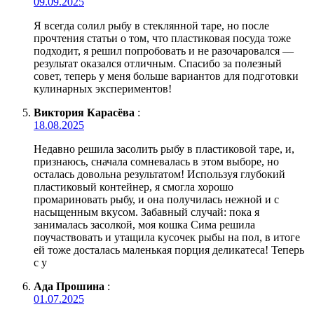
09.09.2025
Я всегда солил рыбу в стеклянной таре, но после
прочтения статьи о том, что пластиковая посуда тоже
подходит, я решил попробовать и не разочаровался —
результат оказался отличным. Спасибо за полезный
совет, теперь у меня больше вариантов для подготовки
кулинарных экспериментов!
Виктория Карасёва
:
18.08.2025
Недавно решила засолить рыбу в пластиковой таре, и,
признаюсь, сначала сомневалась в этом выборе, но
осталась довольна результатом! Используя глубокий
пластиковый контейнер, я смогла хорошо
промариновать рыбу, и она получилась нежной и с
насыщенным вкусом. Забавный случай: пока я
занималась засолкой, моя кошка Сима решила
поучаствовать и утащила кусочек рыбы на пол, в итоге
ей тоже досталась маленькая порция деликатеса! Теперь
с у
Ада Прошина
:
01.07.2025