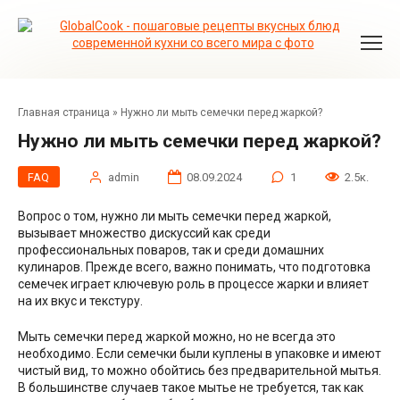
Перейти
к
контенту
Главная страница
»
Нужно ли мыть семечки перед жаркой?
Нужно ли мыть семечки перед жаркой?
FAQ
admin
08.09.2024
1
2.5к.
Вопрос о том, нужно ли мыть семечки перед жаркой,
вызывает множество дискуссий как среди
профессиональных поваров, так и среди домашних
кулинаров. Прежде всего, важно понимать, что подготовка
семечек играет ключевую роль в процессе жарки и влияет
на их вкус и текстуру.
Мыть семечки перед жаркой можно, но не всегда это
необходимо. Если семечки были куплены в упаковке и имеют
чистый вид, то можно обойтись без предварительной мытья.
В большинстве случаев такое мытье не требуется, так как