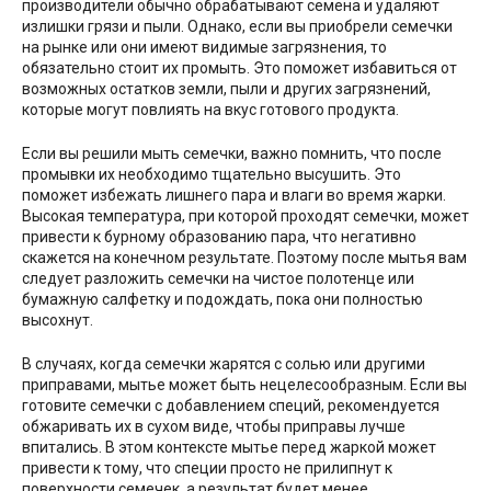
производители обычно обрабатывают семена и удаляют
излишки грязи и пыли. Однако, если вы приобрели семечки
на рынке или они имеют видимые загрязнения, то
обязательно стоит их промыть. Это поможет избавиться от
возможных остатков земли, пыли и других загрязнений,
которые могут повлиять на вкус готового продукта.
Если вы решили мыть семечки, важно помнить, что после
промывки их необходимо тщательно высушить. Это
поможет избежать лишнего пара и влаги во время жарки.
Высокая температура, при которой проходят семечки, может
привести к бурному образованию пара, что негативно
скажется на конечном результате. Поэтому после мытья вам
следует разложить семечки на чистое полотенце или
бумажную салфетку и подождать, пока они полностью
высохнут.
В случаях, когда семечки жарятся с солью или другими
приправами, мытье может быть нецелесообразным. Если вы
готовите семечки с добавлением специй, рекомендуется
обжаривать их в сухом виде, чтобы приправы лучше
впитались. В этом контексте мытье перед жаркой может
привести к тому, что специи просто не прилипнут к
поверхности семечек, а результат будет менее