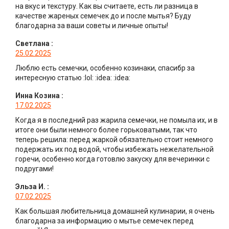
на вкус и текстуру. Как вы считаете, есть ли разница в
качестве жареных семечек до и после мытья? Буду
благодарна за ваши советы и личные опыты!
Светлана
:
25.02.2025
Люблю есть семечки, особенно козинаки, спасибр за
интересную статью :lol: :idea: :idea:
Инна Козина
:
17.02.2025
Когда я в последний раз жарила семечки, не помыла их, и в
итоге они были немного более горьковатыми, так что
теперь решила: перед жаркой обязательно стоит немного
подержать их под водой, чтобы избежать нежелательной
горечи, особенно когда готовлю закуску для вечеринки с
подругами!
Эльза И.
:
07.02.2025
Как большая любительница домашней кулинарии, я очень
благодарна за информацию о мытье семечек перед