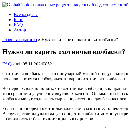
Перейти
к
Все разделы
контенту
Блог
FAQ
Автор
Главная страница
»
Нужно ли варить охотничьи колбаски?
Нужно ли варить охотничьи колбаски?
FAQ
admin
08.11.2024
0
852
Охотничьи колбаски — это популярный мясной продукт, котор
поваров, касается необходимости варки охотничьих колбасок пе
Во-первых, важно понять, что охотничьи колбаски, как правил
консервации и улучшения вкусовых качеств. Однако это не озна
колбаски могут содержать сырье, недоступное для безопасного
Если вы приобрели охотничьи колбаски в магазине, то необход
В случае, если на упаковке указано, что колбаски можно употре
возможность избежать потенциальных рисков.