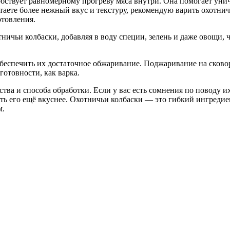
собствует равномерному прогреву мяса внутри. Она помогает ун
аете более нежный вкус и текстуру, рекомендую варить охотнич
отовления.
тничьи колбаски, добавляя в воду специи, зелень и даже овощи,
обеспечить их достаточное обжаривание. Поджаривание на сково
готовности, как варка.
ества и способа обработки. Если у вас есть сомнения по поводу и
ть его ещё вкуснее. Охотничьи колбаски — это гибкий ингредие
м.