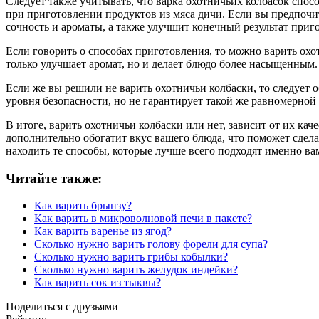
Следует также учитывать, что варка охотничьих колбасок спо
при приготовлении продуктов из мяса дичи. Если вы предпочит
сочность и ароматы, а также улучшит конечный результат приг
Если говорить о способах приготовления, то можно варить охо
только улучшает аромат, но и делает блюдо более насыщенным.
Если же вы решили не варить охотничьи колбаски, то следует 
уровня безопасности, но не гарантирует такой же равномерной 
В итоге, варить охотничьи колбаски или нет, зависит от их кач
дополнительно обогатит вкус вашего блюда, что поможет сдела
находить те способы, которые лучше всего подходят именно ва
Читайте также:
Как варить брынзу?
Как варить в микроволновой печи в пакете?
Как варить варенье из ягод?
Сколько нужно варить голову форели для супа?
Сколько нужно варить грибы кобылки?
Сколько нужно варить желудок индейки?
Как варить сок из тыквы?
Поделиться с друзьями