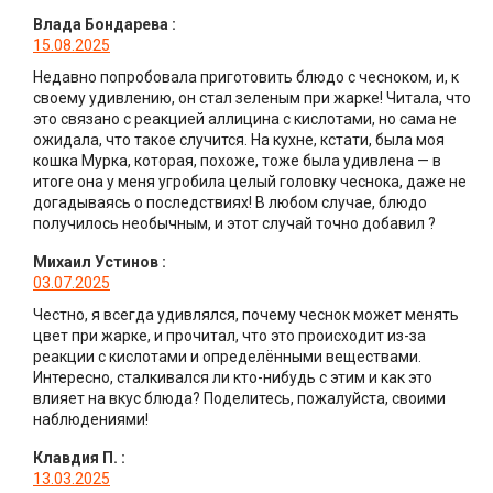
Влада Бондарева
:
15.08.2025
Недавно попробовала приготовить блюдо с чесноком, и, к
своему удивлению, он стал зеленым при жарке! Читала, что
это связано с реакцией аллицина с кислотами, но сама не
ожидала, что такое случится. На кухне, кстати, была моя
кошка Мурка, которая, похоже, тоже была удивлена — в
итоге она у меня угробила целый головку чеснока, даже не
догадываясь о последствиях! В любом случае, блюдо
получилось необычным, и этот случай точно добавил ?
Михаил Устинов
:
03.07.2025
Честно, я всегда удивлялся, почему чеснок может менять
цвет при жарке, и прочитал, что это происходит из-за
реакции с кислотами и определёнными веществами.
Интересно, сталкивался ли кто-нибудь с этим и как это
влияет на вкус блюда? Поделитесь, пожалуйста, своими
наблюдениями!
Клавдия П.
:
13.03.2025