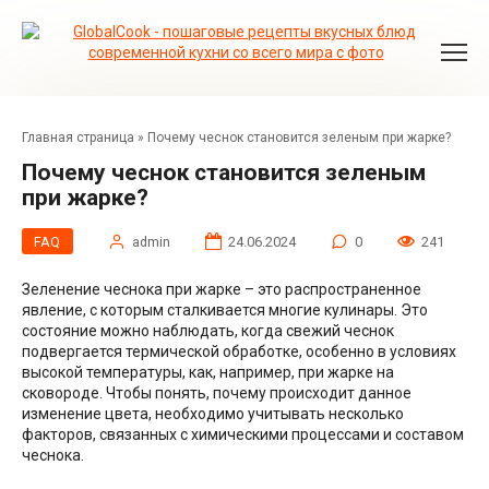
Перейти
к
контенту
Главная страница
»
Почему чеснок становится зеленым при жарке?
Почему чеснок становится зеленым
при жарке?
FAQ
admin
24.06.2024
0
241
Зеленение чеснока при жарке – это распространенное
явление, с которым сталкивается многие кулинары. Это
состояние можно наблюдать, когда свежий чеснок
подвергается термической обработке, особенно в условиях
высокой температуры, как, например, при жарке на
сковороде. Чтобы понять, почему происходит данное
изменение цвета, необходимо учитывать несколько
факторов, связанных с химическими процессами и составом
чеснока.