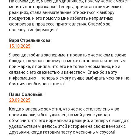
На самом деле, я всегда удивлялась, почему чеснок может
менять цвет при жарке! Теперь, прочитав о химических
реакциях, стала внимательнее относиться к выбору
продуктов, и это помогло мне избегать неприятных
сюрпризов в процессе приготовления. Спасибо за
полезную информацию!
Варя Стрельникова
:
15.10.2025
Я всегда любила экспериментировать с чесноком в своих
блюдах, но узнав, почему он может становиться зеленым
при жарке, я поняла, что это не только нормально, но и
связано с его свежестью и качеством. Спасибо за эту
информацию — теперь я смогу лучше выбирать чеснок и не
бояться необычного цвета!
Паша Соловьёв
:
28.09.2025
Когда я впервые заметил, что чеснок стал зеленым во
время жарки, я был удивлен, но мой друг-кулинар
объяснил, что это нормальная реакция, и теперь я всегда с
удовольствием делюсь этой историей на своих вечерах с
друзьями, когда готовим пасту с чесночным соусом!