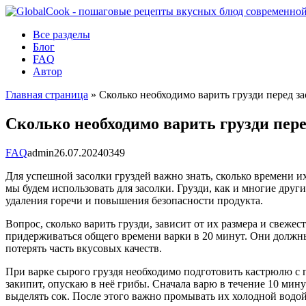
Перейти
к
Все разделы
контенту
Блог
FAQ
Автор
Главная страница
»
Сколько необходимо варить грузди перед з
Сколько необходимо варить грузди пере
FAQ
admin
26.07.2024
0
349
Для успешной засолки груздей важно знать, сколько времени и
мы будем использовать для засолки. Грузди, как и многие дру
удаления горечи и повышения безопасности продукта.
Вопрос, сколько варить грузди, зависит от их размера и свеже
придерживаться общего времени варки в 20 минут. Они должны
потерять часть вкусовых качеств.
При варке сырого груздя необходимо подготовить кастрюлю с п
закипит, опускаю в неё грибы. Сначала варю в течение 10 мину
выделять сок. После этого важно промывать их холодной водой