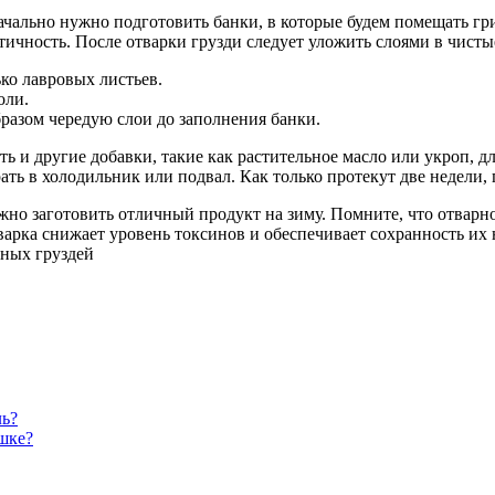
начально нужно подготовить банки, в которые будем помещать г
тичность. После отварки грузди следует уложить слоями в чист
ько лавровых листьев.
оли.
разом чередую слои до заполнения банки.
ь и другие добавки, такие как растительное масло или укроп, д
ать в холодильник или подвал. Как только протекут две недели,
ожно заготовить отличный продукт на зиму. Помните, что отварн
варка снижает уровень токсинов и обеспечивает сохранность их 
сных груздей
ль?
шке?