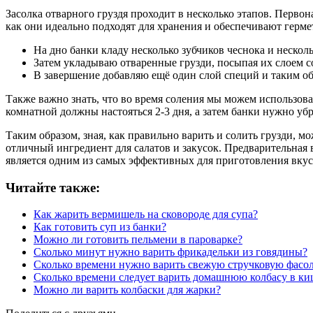
Засолка отварного груздя проходит в несколько этапов. Перво
как они идеально подходят для хранения и обеспечивают герме
На дно банки кладу несколько зубчиков чеснока и нескол
Затем укладываю отваренные грузди, посыпая их слоем с
В завершение добавляю ещё один слой специй и таким об
Также важно знать, что во время соления мы можем использоват
комнатной должны настояться 2-3 дня, а затем банки нужно убр
Таким образом, зная, как правильно варить и солить грузди, м
отличный ингредиент для салатов и закусок. Предварительная 
является одним из самых эффективных для приготовления вку
Читайте также:
Как жарить вермишель на сковороде для супа?
Как готовить суп из банки?
Можно ли готовить пельмени в пароварке?
Сколько минут нужно варить фрикадельки из говядины?
Сколько времени нужно варить свежую стручковую фасо
Сколько времени следует варить домашнюю колбасу в ки
Можно ли варить колбаски для жарки?