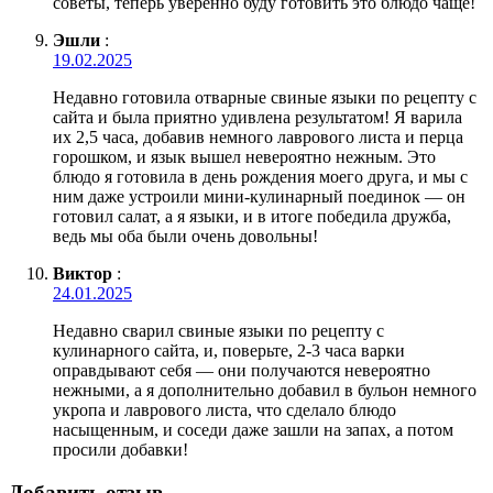
советы, теперь уверенно буду готовить это блюдо чаще!
Эшли
:
19.02.2025
Недавно готовила отварные свиные языки по рецепту с
сайта и была приятно удивлена результатом! Я варила
их 2,5 часа, добавив немного лаврового листа и перца
горошком, и язык вышел невероятно нежным. Это
блюдо я готовила в день рождения моего друга, и мы с
ним даже устроили мини-кулинарный поединок — он
готовил салат, а я языки, и в итоге победила дружба,
ведь мы оба были очень довольны!
Виктор
:
24.01.2025
Недавно сварил свиные языки по рецепту с
кулинарного сайта, и, поверьте, 2-3 часа варки
оправдывают себя — они получаются невероятно
нежными, а я дополнительно добавил в бульон немного
укропа и лаврового листа, что сделало блюдо
насыщенным, и соседи даже зашли на запах, а потом
просили добавки!
Добавить отзыв