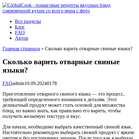
Перейти
к
контенту
Все разделы
Блог
FAQ
Автор
Главная страница
»
Сколько варить отварные свиные языки?
Сколько варить отварные свиные
языки?
FAQ
admin
10.09.2024
0
178
Приготовление отварного свиного языка — это процесс,
требующий определенного внимания к деталям. Этот
деликатный продукт может стать основой для множества
блюд, но важно знать, как правильно его варить, чтобы
получить желаемую текстуру и вкус.
Для начала, необходимо выбрать качественный свиной язык.
Настоятельно рекомендую выбирать свежий продукт с ярким
цветом и без посторонних запахов. После того как я выбрала