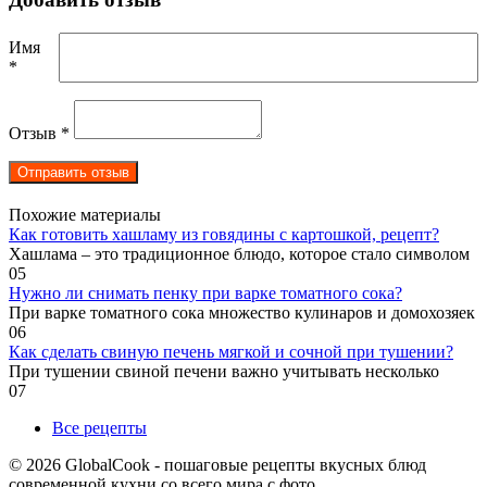
Имя
*
Отзыв
*
Похожие материалы
Как готовить хашламу из говядины с картошкой, рецепт?
Хашлама – это традиционное блюдо, которое стало символом
0
5
Нужно ли снимать пенку при варке томатного сока?
При варке томатного сока множество кулинаров и домохозяек
0
6
Как сделать свиную печень мягкой и сочной при тушении?
При тушении свиной печени важно учитывать несколько
0
7
Все рецепты
© 2026 GlobalCook - пошаговые рецепты вкусных блюд
современной кухни со всего мира с фото