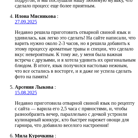
подругой, и мы послушали нашу любимую музыку, что
сделало процесс еще более приятным.
Илона Мясникова
:
27.09.2025
Недавно решила приготовить отварной свиной язык и
удивилась, как легко это сделать! На сайте написали, что
варить нужно около 2-3 часов, но я решила добавить к
этому процессу ароматные травы и специи, что сделало
вкус невероятным. К тому же, у меня была важная
встреча с друзьями, и я хотела удивить их оригинальным
блюдом. В итоге, язык получился настолько нежным,
что все остались в восторге, и я даже не успела сделать
фото на память!
Арсения Лыкова
:
15.08.2025
Недавно приготовила отварной свиной язык по рецепту
с сайта — варила его 2,5 часа с пряностями, и, чтобы
разнообразить вечер, параллельно с дочкой устроили
кулинарный конкурс, кто быстрее нарежет овощи для
гарнира, что добавило веселого настроения!
Мила Курочкина
: