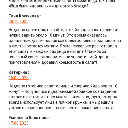
желток не потемнел? Какие советы можете дать, чтобы
яйца были идеальными для этого блюда?
Таня Крючкова
:
28.10.2025
Недавно прочитала на сайте, что яйца для салата оливье
нужно варить около 10 минут. Это время оказалось
идеальным для меня, так как белок хорошо сворачивается,
а желток остается мягким. Я уже несколько раз готовила
этот салат, и каждый раз яйца выходят! Спасибо за
полезный совет, он значительно упростил мой процесс
приготовления и добавил кремовость в салат!
Катерина
:
15.09.2025
Недавно готовила салат оливье и сварила яйца ровно 10
минут — получились идеальными! Забавное совпадение:
как раз в этот момент ко мне заглянула подруга, которая
всегда использует яйца в яичной кружке, и мы решили
устроить соревнование на лучшее оформление салата!
Емельяна Касаткина
:
17.08.2025