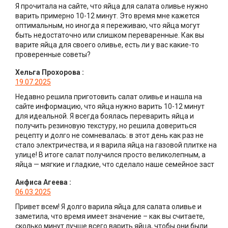
Я прочитала на сайте, что яйца для салата оливье нужно
варить примерно 10-12 минут. Это время мне кажется
оптимальным, но иногда я переживаю, что яйца могут
быть недостаточно или слишком переваренные. Как вы
варите яйца для своего оливье, есть ли у вас какие-то
проверенные советы?
Хельга Прохорова
:
19.07.2025
Недавно решила приготовить салат оливье и нашла на
сайте информацию, что яйца нужно варить 10-12 минут
для идеальной. Я всегда боялась переварить яйца и
получить резиновую текстуру, но решила довериться
рецепту и долго не сомневалась: в этот день как раз не
стало электричества, и я варила яйца на газовой плитке на
улице! В итоге салат получился просто великолепным, а
яйца — мягкие и гладкие, что сделало наше семейное заст
Анфиса Агеева
:
06.03.2025
Привет всем! Я долго варила яйца для салата оливье и
заметила, что время имеет значение – как вы считаете,
сколько минут лучше всего варить яйца, чтобы они были