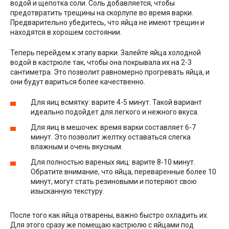
водой и щепотка соли. Соль добавляется, чтобы
предотвратить трещины на скорлупе во время варки.
Предварительно убедитесь, что яйца не имеют трещин и
находятся в хорошем состоянии.
Теперь перейдем к этапу варки. Залейте яйца холодной
водой в кастрюле так, чтобы она покрывала их на 2-3
сантиметра. Это позволит равномерно прогревать яйца, и
они будут вариться более качественно.
Для яиц всмятку: варите 4-5 минут. Такой вариант
идеально подойдет для легкого и нежного вкуса.
Для яиц в мешочек: время варки составляет 6-7
минут. Это позволит желтку оставаться слегка
влажным и очень вкусным.
Для полностью вареных яиц: варите 8-10 минут.
Обратите внимание, что яйца, переваренные более 10
минут, могут стать резиновыми и потеряют свою
изысканную текстуру.
После того как яйца отварены, важно быстро охладить их.
Для этого сразу же помещаю кастрюлю с яйцами под