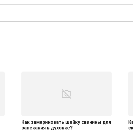
Как замариновать шейку свинины для
К
запекания в духовке?
с