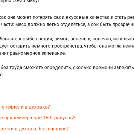
ерно 20-25 минут.
как она может потерять свои вкусовые качества и стать р
части: мясо должно легко отделяться, а сок быть прозрач
авлять к рыбе специи, лимон, зелень и, конечно, использ
едует оставить немного пространства, чтобы она могла не
ечит равномерное запекание.
ез труда сможете определить, сколько времени запекать
о.
е тефтели в духовке?
е при температуре 180 градусов?
ветки в духовке без панциря?