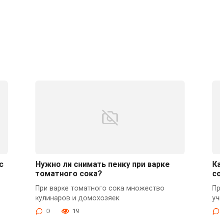
с
Нужно ли снимать пенку при варке
К
томатного сока?
с
При варке томатного сока множество
Пр
кулинаров и домохозяек
уч
0
19