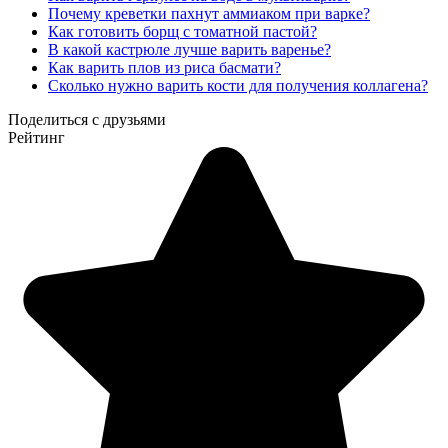
Почему креветки пахнут аммиаком при варке?
Как готовить борщ с томатной пастой?
В какой кастрюле лучше варить варенье?
Как варить плов из риса басмати?
Сколько нужно варить кости для получения коллагена?
Поделиться с друзьями
Рейтинг