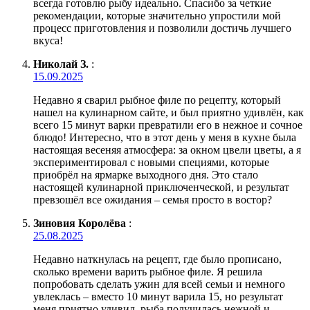
всегда готовлю рыбу идеально. Спасибо за четкие
рекомендации, которые значительно упростили мой
процесс приготовления и позволили достичь лучшего
вкуса!
Николай З.
:
15.09.2025
Недавно я сварил рыбное филе по рецепту, который
нашел на кулинарном сайте, и был приятно удивлён, как
всего 15 минут варки превратили его в нежное и сочное
блюдо! Интересно, что в этот день у меня в кухне была
настоящая весеняя атмосфера: за окном цвели цветы, а я
экспериментировал с новыми специями, которые
приобрёл на ярмарке выходного дня. Это стало
настоящей кулинарной приключенческой, и результат
превзошёл все ожидания – семья просто в востор?
Зиновия Королёва
:
25.08.2025
Недавно наткнулась на рецепт, где было прописано,
сколько времени варить рыбное филе. Я решила
попробовать сделать ужин для всей семьи и немного
увлеклась – вместо 10 минут варила 15, но результат
меня приятно удивил, рыба получилась нежной и