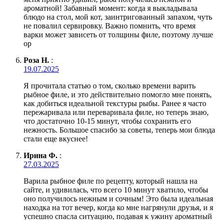
ароматной! Забавный момент: когда я выкладывала
блюдо на стол, мой кот, заинтригованный запахом, чуть
не повалил сервировку. Важно помнить, что время
варки может зависеть от толщины филе, поэтому лучше
ор
Роза Н.
:
19.07.2025
Я прочитала статью о том, сколько времени варить
рыбное филе, и это действительно помогло мне понять,
как добиться идеальной текстуры рыбы. Ранее я часто
пережаривала или переваривала филе, но теперь знаю,
что достаточно 10-15 минут, чтобы сохранить его
нежность. Большое спасибо за советы, теперь мои блюда
стали еще вкуснее!
Ирина Ф.
:
27.03.2025
Варила рыбное филе по рецепту, который нашла на
сайте, и удивилась, что всего 10 минут хватило, чтобы
оно получилось нежным и сочным! Это была идеальная
находка на тот вечер, когда ко мне нагрянули друзья, и я
успешно спасла ситуацию, подавая к ужину ароматный