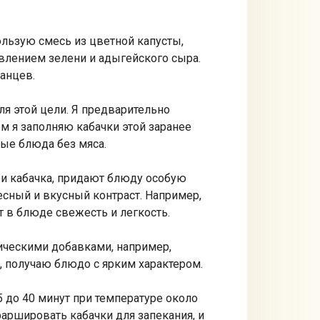
льзую смесь из цветной капусты,
влением зелени и адыгейского сыра.
анцев.
ля этой цели. Я предварительно
м я заполняю кабачки этой заранее
ные блюда без мяса.
ри кабачка, придают блюду особую
ресный и вкусный контраст. Например,
 в блюде свежесть и легкость.
ическими добавками, например,
, получаю блюдо с ярким характером.
5 до 40 минут при температуре около
фаршировать кабачки для запекания, и