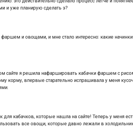
нию: это действительно сделало процесс легче и понятнее
и и уже планирую сделать э?
с фаршем и овощами, и мне стало интересно: какие начинк
ом сайте я решила нафаршировать кабачки фаршем с рисом
ому корму, впервые старательно испрашивала у меня кусо
ями.
к для кабачков, которые нашла на сайте! Теперь у меня ес
льзовать все овощи, которые давно лежали в холодильник