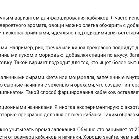
чным вариантом для фарширования кабачков. Я часто испо
вероятного аромата, овощи можно слегка обжарить с доба
 и низкокалорийными, идеально подходящими для вегетари
и. Например, рис, гречка или киноа прекрасно подойдут д
ными луком и морковью, добавляя специи по вкусу. Зате
вку. Такой вариант подходит для тех, кто ищет более сыт
различными сырами. Фета или моцарелла, запеченные внут
ую сырные начинки с зеленью и орехами, что создает инте
шпинатом. Такой способ фарширования кабачков оставляет
диционными начинками. Я иногда экспериментирую с экзот
которые прекрасно дополняют вкус кабачка. Таким образом
жно учитывать время запекания. Обычно это занимает от 2
ти от размера кабачков и начинки. Хорошо знайте, чем на