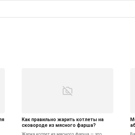
ля
Как правильно жарить котлеты на
М
сковороде из мясного фарша?
а
Жарка котлет из мясного фарша — это
Ва