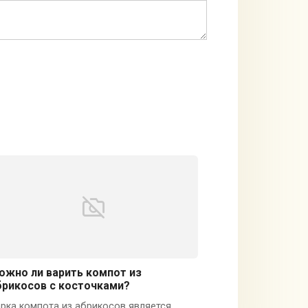
ожно ли варить компот из
брикосов с косточками?
рка компота из абрикосов является