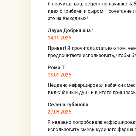
Я прочитал ваш рецепт по начинке ка
идея с грибами и сыром – сочетание 
это на выходных!
Лаура Добрынина
:
14.10.2025
Привет! Я прочитала статью о том, ч
предпочитаете использовать, чтобы
Рома Т.
:
03.09.2025
Недавно нафаршировал кабачки смесь
включённый душ, и в итоге пришлос
Селена Губанова
:
27.08.2025
Я недавно попробовала нафаршировать
использовать смесь куриного фарша с