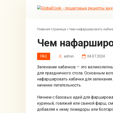
Перейти
к
контенту
Главная страница
»
Чем нафаршировать кабач
Чем нафарширо
FAQ
admin
04.07.2024
Запекание кабачков — это великолепны
для праздничного стола. Основным вопр
нафаршировать кабачки для запекания.
начинке питательность.
Начнем с базовых идей для фарширован
куриный, говяжий или свиной фарш, с
добавляя к нему помидоры или болгарс