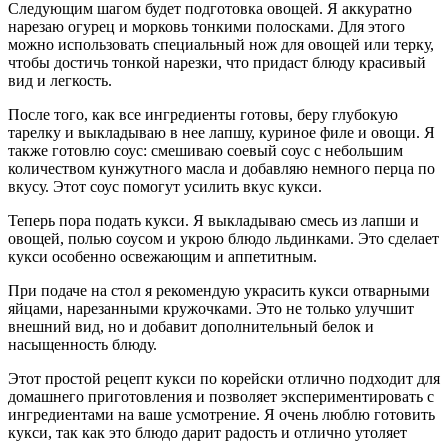
Следующим шагом будет подготовка овощей. Я аккуратно
нарезаю огурец и морковь тонкими полосками. Для этого
можно использовать специальный нож для овощей или терку,
чтобы достичь тонкой нарезки, что придаст блюду красивый
вид и легкость.
После того, как все ингредиенты готовы, беру глубокую
тарелку и выкладываю в нее лапшу, куриное филе и овощи. Я
также готовлю соус: смешиваю соевый соус с небольшим
количеством кунжутного масла и добавляю немного перца по
вкусу. Этот соус помогут усилить вкус кукси.
Теперь пора подать кукси. Я выкладываю смесь из лапши и
овощей, полью соусом и укрою блюдо льдинками. Это сделает
кукси особенно освежающим и аппетитным.
При подаче на стол я рекомендую украсить кукси отварными
яйцами, нарезанными кружочками. Это не только улучшит
внешний вид, но и добавит дополнительный белок и
насыщенность блюду.
Этот простой рецепт кукси по корейски отлично подходит для
домашнего приготовления и позволяет экспериментировать с
ингредиентами на ваше усмотрение. Я очень люблю готовить
кукси, так как это блюдо дарит радость и отлично утоляет