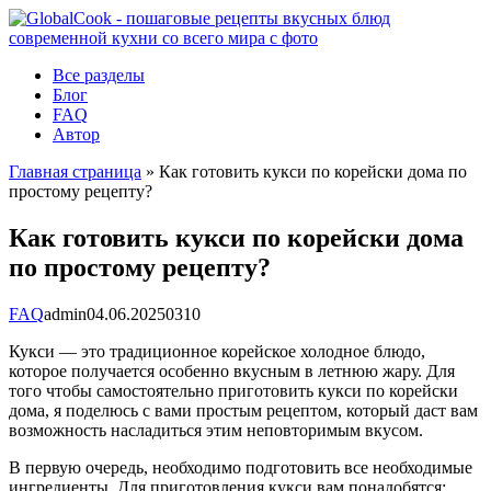
Перейти
к
контенту
Все разделы
Блог
FAQ
Автор
Главная страница
»
Как готовить кукси по корейски дома по
простому рецепту?
Как готовить кукси по корейски дома
по простому рецепту?
FAQ
admin
04.06.2025
0
310
Кукси — это традиционное корейское холодное блюдо,
которое получается особенно вкусным в летнюю жару. Для
того чтобы самостоятельно приготовить кукси по корейски
дома, я поделюсь с вами простым рецептом, который даст вам
возможность насладиться этим неповторимым вкусом.
В первую очередь, необходимо подготовить все необходимые
ингредиенты. Для приготовления кукси вам понадобятся: