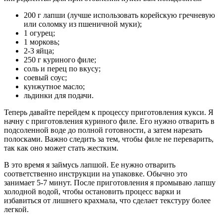
200 г лапши (лучше использовать корейскую гречневую
или соломку из пшеничной муки);
1 огурец;
1 морковь;
2-3 яйца;
250 г куриного филе;
соль и перец по вкусу;
соевый соус;
кунжутное масло;
льдинки для подачи.
Теперь давайте перейдем к процессу приготовления кукси. Я
начну с приготовления куриного филе. Его нужно отварить в
подсоленной воде до полной готовности, а затем нарезать
полосками. Важно следить за тем, чтобы филе не переварить,
так как оно может стать жестким.
В это время я займусь лапшой. Ее нужно отварить
соответственно инструкции на упаковке. Обычно это
занимает 5-7 минут. После приготовления я промываю лапшу
холодной водой, чтобы остановить процесс варки и
избавиться от лишнего крахмала, что сделает текстуру более
легкой.