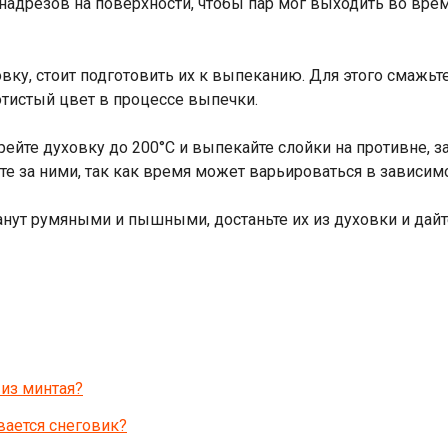
адрезов на поверхности, чтобы пар мог выходить во врем
овку, стоит подготовить их к выпеканию. Для этого смажь
тистый цвет в процессе выпечки.
ейте духовку до 200°С и выпекайте слойки на противне, з
ите за ними, так как время может варьироваться в зависим
танут румяными и пышными, достаньте их из духовки и дай
из минтая?
вается снеговик?