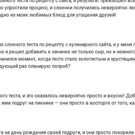
еного теста по рецепту с сайта, и результат превзошел вс
о упростили процесс, и слоенки получились невероятно ле
 одно из моих любимых блюд для угощения друзей!
 слоеного теста по рецепту с кулинарного сайта, и у мен
о я решил добавить к начинке не только сыр, но и немног
мнился момент, когда тесто стало золотистым и хрустящим 
ледующий раз планирую попроб?
го теста, и это оказалось невероятно просто и вкусно! До
 ими подруг на пикнике — они просто в восторге от того, 
та на день рождения своей подруги, и они просто покорили 