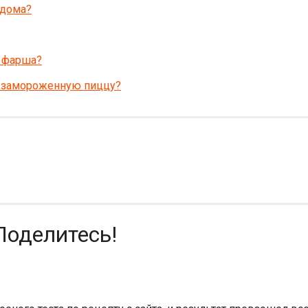
 дома?
о фарша?
ь замороженную пиццу?
Поделитесь!