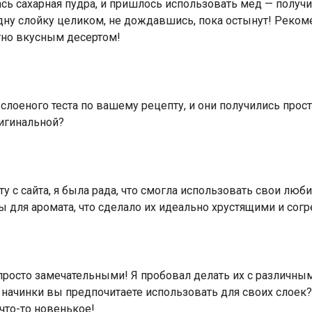
лась сахарная пудра, и пришлось использовать мед — полу
 одну слойку целиком, не дождавшись, пока остынут! Реком
тно вкусным десертом!
слоеного теста по вашему рецепту, и они получились прос
ригинальной?
у с сайта, я была рада, что смогла использовать свои лю
ы для аромата, что сделало их идеально хрустящими и со
 просто замечательными! Я пробовал делать их с различны
е начинки вы предпочитаете использовать для своих слоек
что-то новенькое!