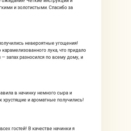
е ожидания! Четкие инструкции и
гкими и золотистыми. Спасибо за
я получились невероятные угощения!
о карамелизованного лука, что придало
— запах разносился по всему дому, и
бавила в начинку немного сыра и
как хрустящие и ароматные получились!
всех гостей! В качестве начинки я