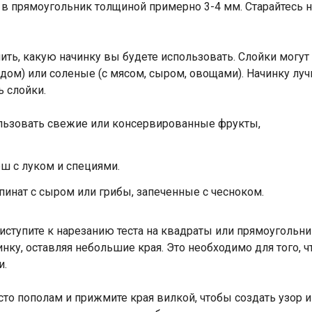
 в прямоугольник толщиной примерно 3-4 мм. Старайтесь 
лить, какую начинку вы будете использовать. Слойки могу
дом) или соленые (с мясом, сыром, овощами). Начинку луч
ь слойки.
льзовать свежие или консервированные фрукты,
ш с луком и специями.
инат с сыром или грибы, запеченные с чесноком.
риступите к нарезанию теста на квадраты или прямоугольн
у, оставляя небольшие края. Это необходимо для того, ч
и.
то пополам и прижмите края вилкой, чтобы создать узор и