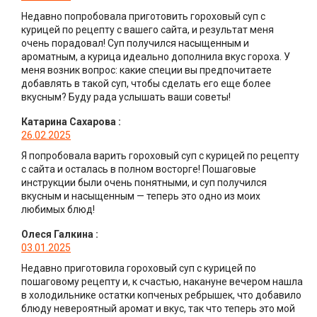
Недавно попробовала приготовить гороховый суп с
курицей по рецепту с вашего сайта, и результат меня
очень порадовал! Суп получился насыщенным и
ароматным, а курица идеально дополнила вкус гороха. У
меня возник вопрос: какие специи вы предпочитаете
добавлять в такой суп, чтобы сделать его еще более
вкусным? Буду рада услышать ваши советы!
Катарина Сахарова
:
26.02.2025
Я попробовала варить гороховый суп с курицей по рецепту
с сайта и осталась в полном восторге! Пошаговые
инструкции были очень понятными, и суп получился
вкусным и насыщенным — теперь это одно из моих
любимых блюд!
Олеся Галкина
:
03.01.2025
Недавно приготовила гороховый суп с курицей по
пошаговому рецепту и, к счастью, накануне вечером нашла
в холодильнике остатки копченых ребрышек, что добавило
блюду невероятный аромат и вкус, так что теперь это мой