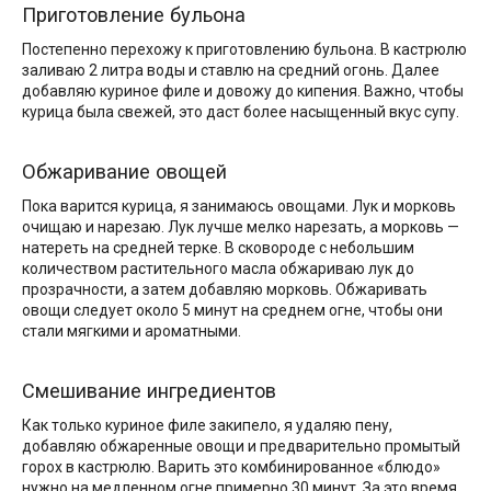
Приготовление бульона
Постепенно перехожу к приготовлению бульона. В кастрюлю
заливаю 2 литра воды и ставлю на средний огонь. Далее
добавляю куриное филе и довожу до кипения. Важно, чтобы
курица была свежей, это даст более насыщенный вкус супу.
Обжаривание овощей
Пока варится курица, я занимаюсь овощами. Лук и морковь
очищаю и нарезаю. Лук лучше мелко нарезать, а морковь —
натереть на средней терке. В сковороде с небольшим
количеством растительного масла обжариваю лук до
прозрачности, а затем добавляю морковь. Обжаривать
овощи следует около 5 минут на среднем огне, чтобы они
стали мягкими и ароматными.
Смешивание ингредиентов
Как только куриное филе закипело, я удаляю пену,
добавляю обжаренные овощи и предварительно промытый
горох в кастрюлю. Варить это комбинированное «блюдо»
нужно на медленном огне примерно 30 минут. За это время