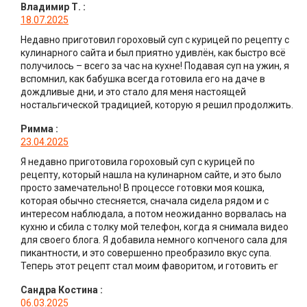
Владимир Т.
:
18.07.2025
Недавно приготовил гороховый суп с курицей по рецепту с
кулинарного сайта и был приятно удивлён, как быстро всё
получилось – всего за час на кухне! Подавая суп на ужин, я
вспомнил, как бабушка всегда готовила его на даче в
дождливые дни, и это стало для меня настоящей
ностальгической традицией, которую я решил продолжить.
Римма
:
23.04.2025
Я недавно приготовила гороховый суп с курицей по
рецепту, который нашла на кулинарном сайте, и это было
просто замечательно! В процессе готовки моя кошка,
которая обычно стесняется, сначала сидела рядом и с
интересом наблюдала, а потом неожиданно ворвалась на
кухню и сбила с толку мой телефон, когда я снимала видео
для своего блога. Я добавила немного копченого сала для
пикантности, и это совершенно преобразило вкус супа.
Теперь этот рецепт стал моим фаворитом, и готовить ег
Сандра Костина
:
06.03.2025