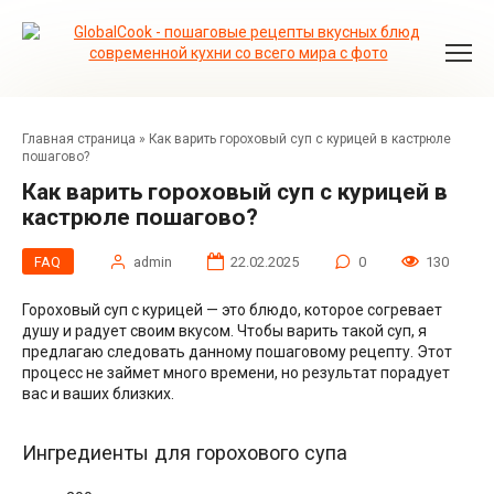
Перейти
к
контенту
Главная страница
»
Как варить гороховый суп с курицей в кастрюле
пошагово?
Как варить гороховый суп с курицей в
кастрюле пошагово?
FAQ
admin
22.02.2025
0
130
Гороховый суп с курицей — это блюдо, которое согревает
душу и радует своим вкусом. Чтобы варить такой суп, я
предлагаю следовать данному пошаговому рецепту. Этот
процесс не займет много времени, но результат порадует
вас и ваших близких.
Ингредиенты для горохового супа