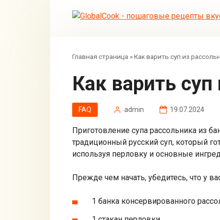
Перейти
к
контенту
Главная страница
»
Как варить суп из рассоль
Как варить суп
FAQ
admin
19.07.2024
Приготовление супа рассольника из ба
традиционный русский суп, который гот
используя перловку и основные ингре
Прежде чем начать, убедитесь, что у в
1 банка консервированного рассо
1 стакан перловки