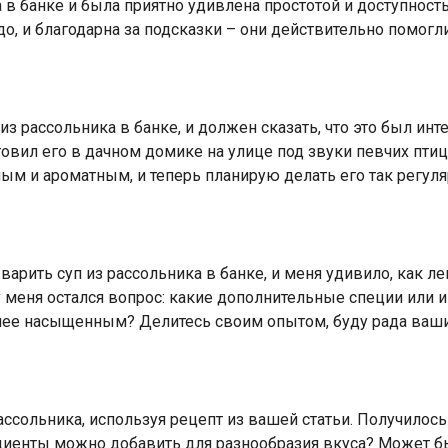
 в банке и была приятно удивлена простотой и доступност
до, и благодарна за подсказки – они действительно помог
з рассольника в банке, и должен сказать, что это был ин
отовил его в дачном домике на улице под звуки певчих пти
ым и ароматным, и теперь планирую делать его так регул
арить суп из рассольника в банке, и меня удивило, как ле
у меня остался вопрос: какие дополнительные специи или
олее насыщенным? Делитесь своим опытом, буду рада ва
ссольника, используя рецепт из вашей статьи. Получилось
диенты можно добавить для разнообразия вкуса? Может бы