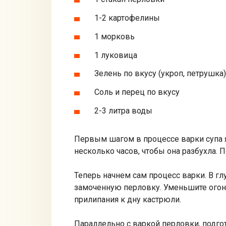
1-2 картофелины
1 морковь
1 луковица
Зелень по вкусу (укроп, петрушка)
Соль и перец по вкусу
2-3 литра воды
Первым шагом в процессе варки супа я
несколько часов, чтобы она разбухла. 
Теперь начнем сам процесс варки. В гл
замоченную перловку. Уменьшите огонь
прилипания к дну кастрюли.
Параллельно с варкой перловки, подго