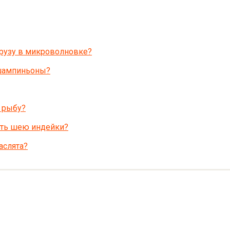
урузу в микроволновке?
 шампиньоны?
 рыбу?
ить шею индейки?
аслята?