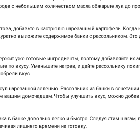
роде с небольшим количеством масла обжарьте лук до про
отова, добавьте в кастрюлю нарезанный картофель. Когда 
ккуратно выложите содержимое банки с рассольником. Эт
ержит уже готовые ингредиенты, поэтому добавляйте их ак
ьте по вкусу. Уменьшите нагрев, и дайте рассольнику поки
обрели вкус.
уп нарезанной зеленью. Рассольник из банки в сочетании 
ем вашим домочадцам. Чтобы улучшить вкус, можно доба
ика в банке довольно легко и быстро. Следуя этим шагам,
рачивая лишнего времени на готовку.