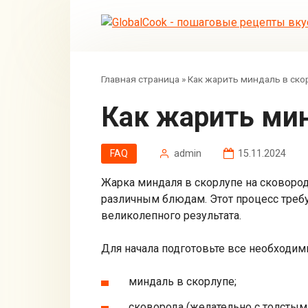
Перейти
к
контенту
Главная страница
»
Как жарить миндаль в ско
Как жарить ми
FAQ
admin
15.11.2024
Жарка миндаля в скорлупе на сковород
различным блюдам. Этот процесс требу
великолепного результата.
Для начала подготовьте все необходим
миндаль в скорлупе;
сковорода (желательно с толстым