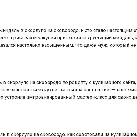
ндаль в скорлупе на сковороде, и это стало настоящим от
место привычной закуски приготовила хрустящий миндаль,
казался настолько насыщенным, что даже муж, который не 
в скорлупе на сковороде по рецепту с кулинарного сайта,
запах заполнил всю кухню, вызывая ностальгию — напомина
но устроила импровизированный мастер-класс для своих дет
ь в скорлупе на сковороде, как советовали на кулинарном