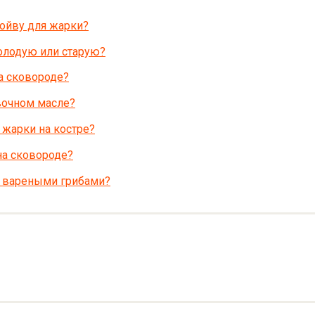
ойву для жарки?
олодую или старую?
на сковороде?
вочном масле?
 жарки на костре?
на сковороде?
с вареными грибами?