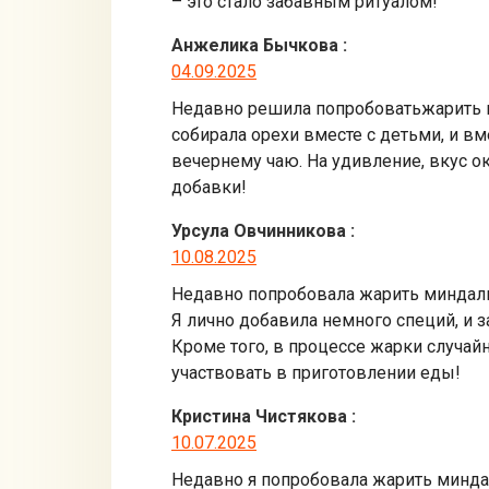
– это стало забавным ритуалом!
Анжелика Бычкова
:
04.09.2025
Недавно решила попробоватьжарить ми
собирала орехи вместе с детьми, и в
вечернему чаю. На удивление, вкус о
добавки!
Урсула Овчинникова
:
10.08.2025
Недавно попробовала жарить миндаль 
Я лично добавила немного специй, и 
Кроме того, в процессе жарки случай
участвовать в приготовлении еды!
Кристина Чистякова
:
10.07.2025
Недавно я попробовала жарить миндал