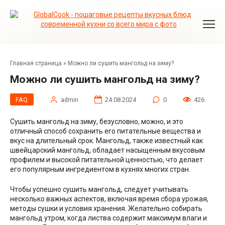
Перейти
к
контенту
Главная страница
»
Можно ли сушить мангольд на зиму?
Можно ли сушить мангольд на зиму?
FAQ
admin
24.08.2024
0
426
Сушить мангольд на зиму, безусловно, можно, и это
отличный способ сохранить его питательные вещества и
вкус на длительный срок. Мангольд, также известный как
швейцарский мангольд, обладает насыщенным вкусовым
профилем и высокой питательной ценностью, что делает
его популярным ингредиентом в кухнях многих стран.
Чтобы успешно сушить мангольд, следует учитывать
несколько важных аспектов, включая время сбора урожая,
методы сушки и условия хранения. Желательно собирать
мангольд утром, когда листва содержит максимум влаги и