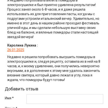
Я недавно попробовала вялить помидоры в
электросушилке и был приятно удивлена результатом!
Процесс занял около 6-8 часов, и я даже решила
использовать их для приготовления пасты, когда мы с
подругами устроили итальянский вечер. Удивительно, но
именно в этот день в нашем районе проходил фестиваль
уличной еды, и мы сделали небольшую выставку своих
блюд на балконе, и вяленые помидоры стали настоящей
звездой вечера!
Каролина Лукина
:
26.01.2025
Недавно я решила попробовать высушить помидоры в
электросушилке и, следуя рецепту, оставила их в ней на 8
часов, и, к моему удивлению, они получились невероятно
вкусными, а в дополнение к этому мне удалось закончить
вязание свитера, который давно лежал в углу, пока я
ждала, что помидоры будут готовы!
Добавить отзыв
Имя *