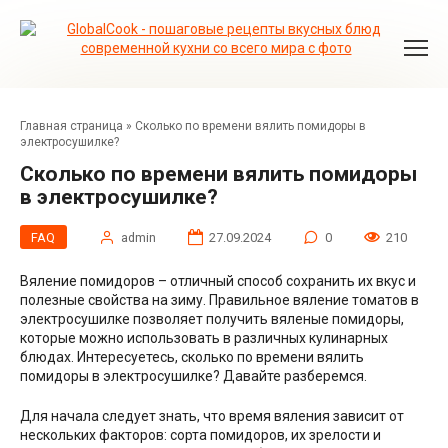
Перейти
к
контенту
Главная страница
»
Сколько по времени вялить помидоры в
электросушилке?
Сколько по времени вялить помидоры
в электросушилке?
FAQ
admin
27.09.2024
0
210
Вяление помидоров – отличный способ сохранить их вкус и
полезные свойства на зиму. Правильное вяление томатов в
электросушилке позволяет получить вяленые помидоры,
которые можно использовать в различных кулинарных
блюдах. Интересуетесь, сколько по времени вялить
помидоры в электросушилке? Давайте разберемся.
Для начала следует знать, что время вяления зависит от
нескольких факторов: сорта помидоров, их зрелости и