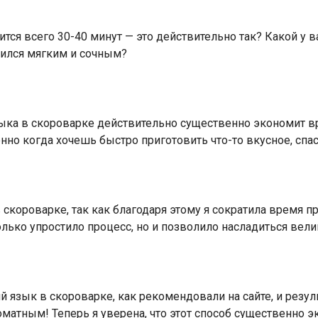
тся всего 30-40 минут — это действительно так? Какой у ва
чился мягким и сочным?
зыка в скороварке действительно существенно экономит вре
енно когда хочешь быстро приготовить что-то вкусное, сп
 скороварке, так как благодаря этому я сократила время пр
олько упростило процесс, но и позволило насладиться ве
язык в скороварке, как рекомендовали на сайте, и резуль
матным! Теперь я уверена, что этот способ существенно э