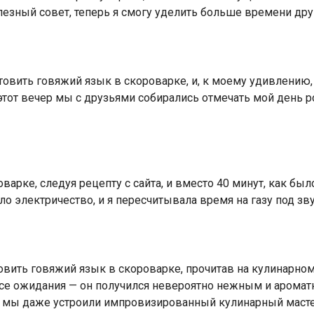
олезный совет, теперь я смогу уделить больше времени др
овить говяжий язык в скороварке, и, к моему удивлению, 
этот вечер мы с друзьями собирались отмечать мой день р
арке, следуя рецепту с сайта, и вместо 40 минут, как был
ало электричество, и я пересчитывала время на газу под з
ить говяжий язык в скороварке, прочитав на кулинарном са
се ожидания — он получился невероятно нежным и аромат
и мы даже устроили импровизированный кулинарный мастер