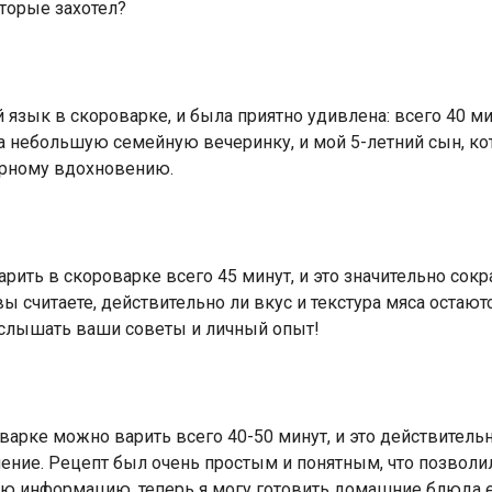
оторые захотел?
язык в скороварке, и была приятно удивлена: всего 40 мин
ла небольшую семейную вечеринку, и мой 5-летний сын, к
арному вдохновению.
арить в скороварке всего 45 минут, и это значительно сок
вы считаете, действительно ли вкус и текстура мяса остаю
услышать ваши советы и личный опыт!
роварке можно варить всего 40-50 минут, и это действитель
ление. Рецепт был очень простым и понятным, что позволи
ную информацию, теперь я могу готовить домашние блюда 