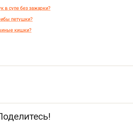
к в супе без зажарки?
рибы петушки?
свиные кишки?
Поделитесь!