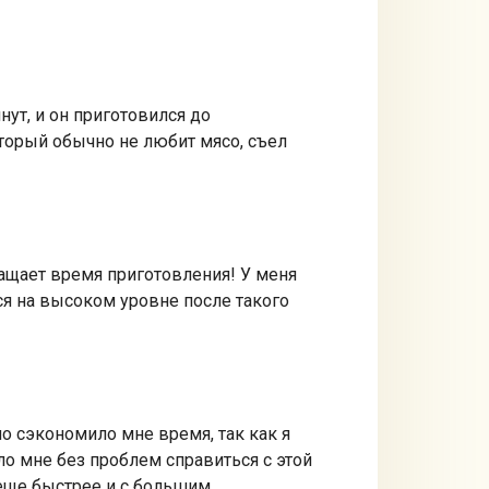
ут, и он приготовился до
оторый обычно не любит мясо, съел
ращает время приготовления! У меня
тся на высоком уровне после такого
но сэкономило мне время, так как я
ло мне без проблем справиться с этой
еще быстрее и с большим