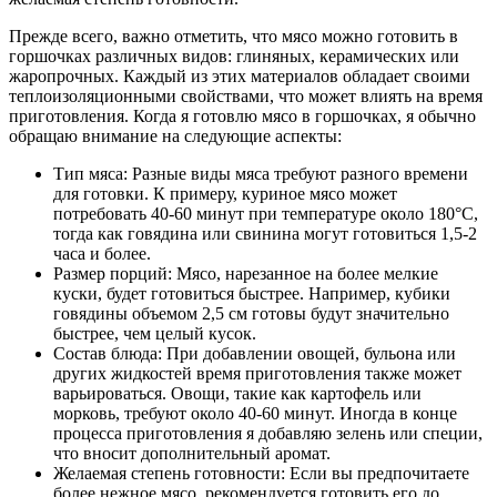
Прежде всего, важно отметить, что мясо можно готовить в
горшочках различных видов: глиняных, керамических или
жаропрочных. Каждый из этих материалов обладает своими
теплоизоляционными свойствами, что может влиять на время
приготовления. Когда я готовлю мясо в горшочках, я обычно
обращаю внимание на следующие аспекты:
Тип мяса: Разные виды мяса требуют разного времени
для готовки. К примеру, куриное мясо может
потребовать 40-60 минут при температуре около 180°С,
тогда как говядина или свинина могут готовиться 1,5-2
часа и более.
Размер порций: Мясо, нарезанное на более мелкие
куски, будет готовиться быстрее. Например, кубики
говядины объемом 2,5 см готовы будут значительно
быстрее, чем целый кусок.
Состав блюда: При добавлении овощей, бульона или
других жидкостей время приготовления также может
варьироваться. Овощи, такие как картофель или
морковь, требуют около 40-60 минут. Иногда в конце
процесса приготовления я добавляю зелень или специи,
что вносит дополнительный аромат.
Желаемая степень готовности: Если вы предпочитаете
более нежное мясо, рекомендуется готовить его до