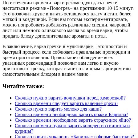
По истечении времени варки рекомендую дать гречке
настояться в режиме «Подогрев» на протяжении 10-15 минут.
Это позволит крупе впитать оставшуюся влагу и стать более
мягкой и воздушной. Если вы готовы экспериментировать,
можно попробовать добавлять различные специи, лавровый
лист или немного оливкового масла во время варки, чтобы
придать блюду дополнительные ароматы и ноты.
В заключение, варка гречки в мультиварке – это простой и
быстрый процесс, если соблюдать правильные пропорции и
время приготовления. Правильное соблюдение всех
указанных рекомендаций позволит вам легко и вкусно
приготовить гречку, которая станет отличным гарниром или
самостоятельным блюдом в вашем меню.
Читайте также:
Сколько нужно варить волнушки перед заморозкой?
Сколько времени следует варить калёные орехи?
Сколько нужно варить молоко для каши?
Сколько времени необходимо варить рожки Барилла?
Сколько времени необходимо варить страусиное яйцо?
Сколько времени нужно варить холодец из свинины и
курицы?
Сколько варить макароны «Барилла» в форме бантиков?