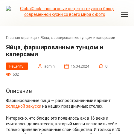
Перейти
к
контенту
Главная страница
»
Яйца, фаршированные тунцом и каперсами
Яйца, фаршированные тунцом и
каперсами
Рецепты
admin
15.04.2024
0
502
Описание
Фаршированные яйца — распространенный вариант
холодной закуски
на наших праздничных столах.
Интересно, что блюдо это появилось аж в 16 веке и
считалось деликатесом, который могли позволить себе
только привелигированные слои общества. И только в 20