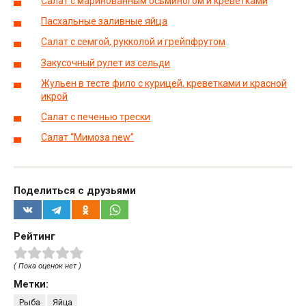
Салат с маринованным осьминогом и креветками
Пасхальные заливные яйца
Салат с семгой, рукколой и грейпфрутом
Закусочный рулет из сельди
Жульен в тесте фило с курицей, креветками и красной
икрой
Салат с печенью трески
Салат “Мимоза new”
Поделиться с друзьями
Рейтинг
( Пока оценок нет )
Метки:
Рыба
Яйца