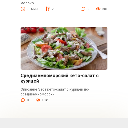
молоко —
10 мин.
2
0
881
Средиземноморский кето-салат с
курицей
Описание Этот кето-салат с курицей по-
средиземноморски
0
1.1к.