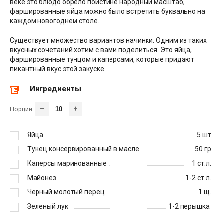
веке это блюдо обрело поистине народный масштаб,
фаршированные яйца можно было встретить буквально на
каждом новогоднем столе.
Существует множество вариантов начинки. Одним из таких
вкусных сочетаний хотим с вами поделиться. Это яйца,
фаршированные тунцом и каперсами, которые придают
пикантный вкус этой закуске.
Ингредиенты
–
+
Порции:
Яйца
5
шт
Тунец консервированный в масле
50
гр
Каперсы маринованные
1
ст.л.
Майонез
1-2
ст.л.
Черный молотый перец
1
щ.
Зеленый лук
1-2
перышка