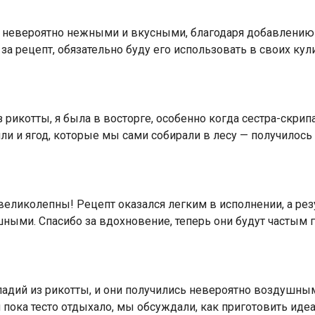
 невероятно нежными и вкусными, благодаря добавлению э
а рецепт, обязательно буду его использовать в своих ку
рикотты, я была в восторге, особенно когда сестра-скрипа
ли и ягод, которые мы сами собирали в лесу — получилось
 великолепны! Рецепт оказался легким в исполнении, а ре
ыми. Спасибо за вдохновение, теперь они будут частым г
адий из рикотты, и они получились невероятно воздушны
и пока тесто отдыхало, мы обсуждали, как приготовить ид