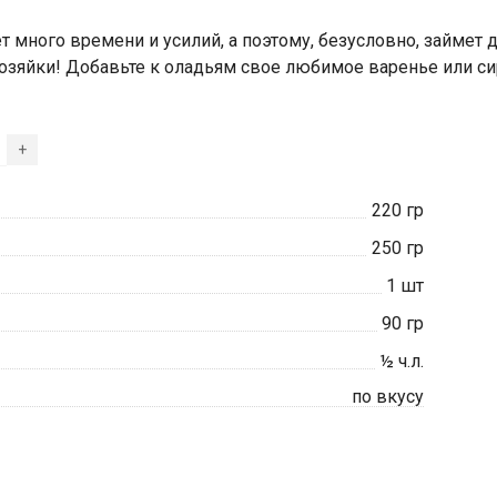
ет много времени и усилий, а поэтому, безусловно, займе
хозяйки! Добавьте к оладьям свое любимое варенье или с
+
220
гр
250
гр
1
шт
90
гр
½
ч.л.
по вкусу