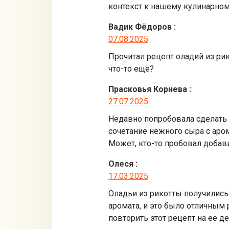
контекст к нашему кулинарном
Вадик Фёдоров
:
07.08.2025
Прочитал рецепт оладий из рик
что-то еще?
Прасковья Корнева
:
27.07.2025
Недавно попробовала сделать 
сочетание нежного сыра с аром
Может, кто-то пробовал добав
Олеся
:
17.03.2025
Оладьи из рикотты получилис
аромата, и это было отличным 
повторить этот рецепт на ее д