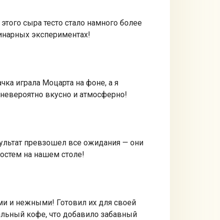
того сыра тесто стало намного более
линарных экспериментах!
чка играла Моцарта на фоне, а я
 невероятно вкусно и атмосферно!
зультат превзошел все ожидания — они
остем на нашем столе!
ми и нежными! Готовил их для своей
еальный кофе, что добавило забавный