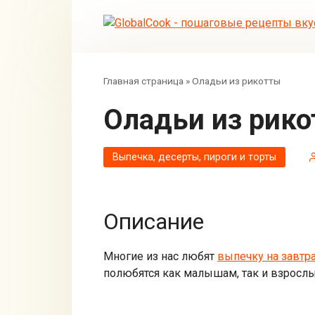
Перейти
к
контенту
Главная страница
»
Оладьи из рикотты
Оладьи из рик
Выпечка, десерты, пироги и торты
Описание
Многие из нас любят
выпечку на завтр
полюбятся как малышам, так и взрослы