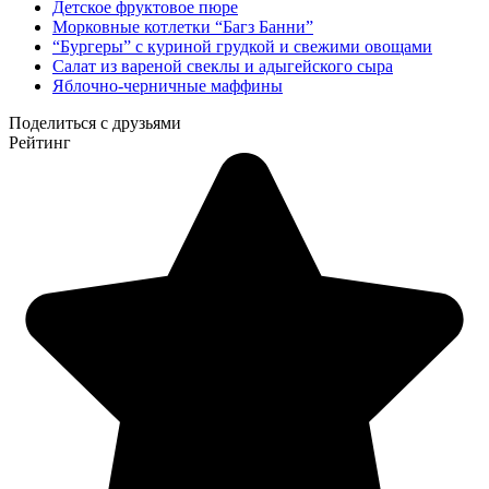
Детское фруктовое пюре
Морковные котлетки “Багз Банни”
“Бургеры” с куриной грудкой и свежими овощами
Салат из вареной свеклы и адыгейского сыра
Яблочно-черничные маффины
Поделиться с друзьями
Рейтинг