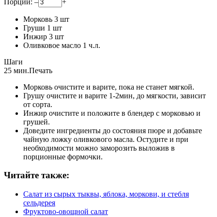
Порции:
–
+
Морковь
3
шт
Груши
1
шт
Инжир
3
шт
Оливковое масло
1
ч.л.
Шаги
25 мин.
Печать
Морковь очистите и варите, пока не станет мягкой.
Грушу очистите и варите 1-2мин, до мягкости, зависит
от сорта.
Инжир очистите и положите в блендер с морковью и
грушей.
Доведите ингредиенты до состояния пюре и добавьте
чайную ложку оливкового масла. Остудите и при
необходимости можно заморозить выложив в
порционные формочки.
Читайте также:
Салат из сырых тыквы, яблока, моркови, и стебля
сельдерея
Фруктово-овощной салат