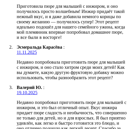
Приготовила пюре для малышей с инжиром, и оно
получилось просто волшебным! Инжир придаёт такой
нежный вкус, и я даже добавила немного корицы по
своему желанию — получилось супер! Этот рецепт
идеально подошёл для нашего семейного ужина, когда
мой племянник впервые попробовал домашнее пюре,
и все были в восторге!
Эсмеральда Карасёва
:
11.11.2025
Недавно попробовала приготовить пюре для малышей
с инжиром, и оно стало хитром среди моих детей! Как
вы думаете, какую другую фруктовую добавку можно
использовать, чтобы разнообразить этот рецепт?
Валерий Ю.
:
19.10.2025
Недавно попробовал приготовить пюре для малышей с
инжиром, и это был отличный опыт. Вкус инжира
придает пюре сладость и необычность, что совершенно
не только для детей, но и для взрослых. Я был приятно
удивлён, как легко и быстро готовится это блюдо, и
оно отлично подошло как легкий десерт. Спасибо за