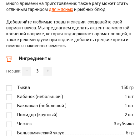
много времени на приготовление; также рагу может стать
отличным гарниром
для мясных
и рыбных блюд.
Добавляйте любимые травы и специи, создавайте свой
вариант вкуса. Мы предлагаем сделать акцент на молотой
копченой паприке, которая подчеркивает аромат овощей, а
также рекомендуем при подаче добавить грецкие орехи и
немного тыквенных семечек.
Ингредиенты
–
+
Порции:
Тыква
150
гр
Кабачок (небольшой )
1
шт
Баклажан (небольшой )
1
шт
Помидор (крупный)
2
шт
Чеснок
3
зубчика
Бальзамический уксус
5
гр