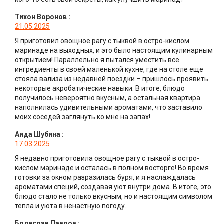
Тихон Воронов
:
21.05.2025
Я приготовил овощное рагу с тыквой в остро-кислом
маринаде на выходных, и это было настоящим кулинарным
открытием! Параллельно я пытался уместить все
ингредиенты в своей маленькой кухне, где на столе еще
стояла вализа из недавней поездки – пришлось проявить
некоторые акробатические навыки. В итоге, блюдо
получилось невероятно вкусным, а остальная квартира
наполнилась удивительными ароматами, что заставило
моих соседей заглянуть ко мне на запах!
Аида Шубина
:
17.03.2025
Я недавно приготовила овощное рагу с тыквой в остро-
кислом маринаде и осталась в полном восторге! Во время
готовки за окном разразилась буря, и я наслаждалась
ароматами специй, создавая уют внутри дома. В итоге, это
блюдо стало не только вкусным, но и настоящим символом
тепла и уюта в ненастную погоду.
Болеслав Павлов
: