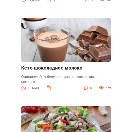
Кето шоколадное молоко
Описание Это безуглеводное шоколадное
молоко —
10 мин.
2
0
879