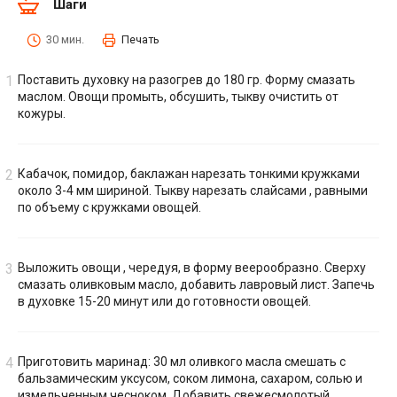
Шаги
30 мин.
Печать
Поставить духовку на разогрев до 180 гр. Форму смазать
маслом. Овощи промыть, обсушить, тыкву очистить от
кожуры.
Кабачок, помидор, баклажан нарезать тонкими кружками
около 3-4 мм шириной. Тыкву нарезать слайсами , равными
по объему с кружками овощей.
Выложить овощи , чередуя, в форму веерообразно. Сверху
смазать оливковым масло, добавить лавровый лист. Запечь
в духовке 15-20 минут или до готовности овощей.
Приготовить маринад: 30 мл оливкого масла смешать с
бальзамическим уксусом, соком лимона, сахаром, солью и
измельченным чесноком. Добавить свежесмолотый