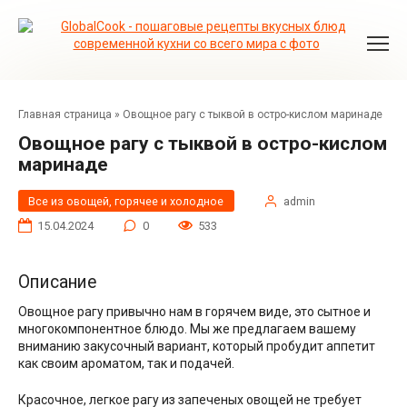
Перейти
к
контенту
Главная страница
»
Овощное рагу с тыквой в остро-кислом маринаде
Овощное рагу с тыквой в остро-кислом
маринаде
Все из овощей, горячее и холодное
admin
15.04.2024
0
533
Описание
Овощное рагу привычно нам в горячем виде, это сытное и
многокомпонентное блюдо. Мы же предлагаем вашему
вниманию закусочный вариант, который пробудит аппетит
как своим ароматом, так и подачей.
Красочное, легкое рагу из запеченых овощей не требует