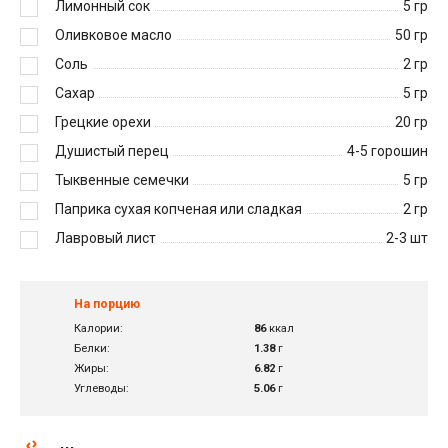
Лимонный сок
5
гр
Оливковое масло
50
гр
Соль
2
гр
Сахар
5
гр
Грецкие орехи
20
гр
Душистый перец
4-5
горошин
Тыквенные семечки
5
гр
Паприка сухая копченая или сладкая
2
гр
Лавровый лист
2-3
шт
На порцию
Калории:
86
ккал
Белки:
1.38
г
Жиры:
6.82
г
Углеводы:
5.06
г