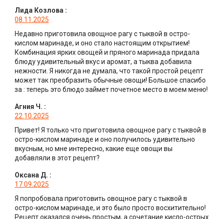
Лида Козлова
:
08.11.2025
Недавно приготовила овощное рагу с тыквой в остро-
кислом маринаде, и оно стало настоящим открытием!
Комбинация ярких овощей и пряного маринада придала
блюду удивительный вкус и аромат, а тыква добавила
нежности. Я никогда не думала, что такой простой рецепт
может так преобразить обычные овощи! Большое спасибо
за : теперь это блюдо займет почетное место в моем меню!
Агния Ч.
:
22.10.2025
Привет! Я только что приготовила овощное рагу с тыквой в
остро-кислом маринаде и оно получилось удивительно
вкусным, но мне интересно, какие еще овощи вы
добавляли в этот рецепт?
Оксана Д.
:
17.09.2025
Я попробовала приготовить овощное рагу с тыквой в
остро-кислом маринаде, и это было просто восхитительно!
Рецепт оказался очень простым, а сочетание кисло-острых