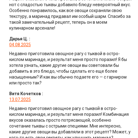
нот с сладостью тыквы добавило блюду невероятный вкус.
Особенно понравилось, как все овощи сохраняли свою
текстуру, а маринад придавал им особый шарм. Спасибо за
такой замечательный рецепт, теперь он в моем
кулинарном арсенале!
Дарья Ц.
:
04.08.2025
Недавно приготовила овощное рагу с тыквой в остро-
кислом маринаде, и результат меня просто поразил! Я бы
хотела узнать, какие другие овощи вы советовали бы
добавить в это блюдо, чтобы сделать его еще более
насыщенным? И как вы обычно подаете его — с гарниром
или просто так?
Витя Кочетков
:
13.07.2025
Недавно приготовил овощное рагу с тыквой в остро-
кислом маринаде, и результат меня поразил! Комбинация
вкусов оказалась просто потрясающей, особенно
сочетание тыквы с острыми специями. Мне интересно,
какие другие овощи вы добавляли в этот рецепт? Может, у
кого-то есть свои секреты, как улучшить маринад?