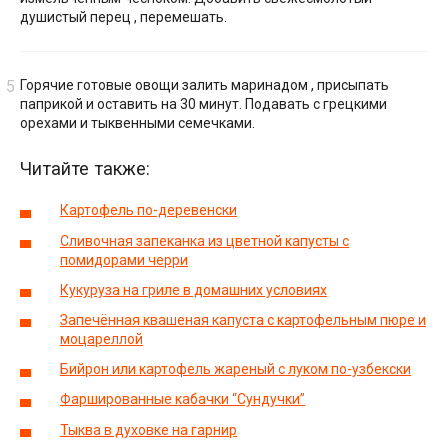
душистый перец , перемешать.
Горячие готовые овощи залить маринадом , присыпать
паприкой и оставить на 30 минут. Подавать с грецкими
орехами и тыквенными семечками.
Читайте также:
Картофель по-деревенски
Сливочная запеканка из цветной капусты с
помидорами черри
Кукуруза на гриле в домашних условиях
Запечённая квашеная капуста с картофельным пюре и
моцареллой
Бийрон или картофель жареный с луком по-узбекски
Фаршированные кабачки “Сундучки”
Тыква в духовке на гарнир