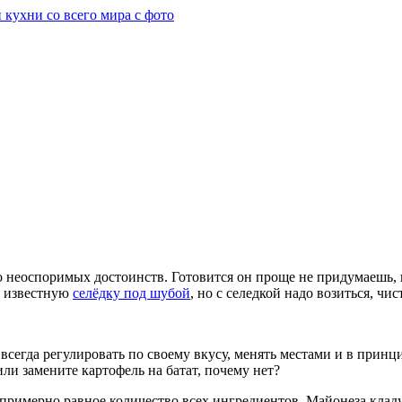
ько неоспоримых достоинств. Готовится он проще не придумаешь, 
м известную
селёдку под шубой
, но с селедкой надо возиться, чист
 всегда регулировать по своему вкусу, менять местами и в прин
ли замените картофель на батат, почему нет?
 примерно равное количество всех ингредиентов. Майонеза кладу