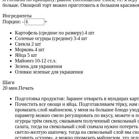
больше. Овощной торт можно приготовить в большом красивом 
Ингредиенты
Порции:
–
+
Картофель (средние по размеру)
4
шт
Соленые огурцы (средние)
3-4
шт
Свекла
2
шт
Морковь
4
шт
Яйца
5
шт
Майонез
10-12
ст.л.
Зелень для украшения
Оливки зеленые для украшения
Шаги
20 мин.
Печать
Подготовка продуктов: Заранее отварить в мундирах карт
Почистить все овощи и яйца. Подготавливаем тёрку, нам 
промазать слой майонезом, у меня на большое блюдо уход
параметр можно смело регулировать по вкусу, можете и 
огурцы трём свеклу, смазываем полученный свекольный с
салата, тогда на свекольный слой сначала нужно потереть
светло-желтую шапочку, тогда на свекольный слой мы сн
оставить «сухим», а можно промазать майонезом, это дел