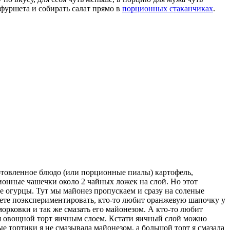
фуршета и собирать салат прямо в
порционных стаканчиках
.
готовленное блюдо (или порционные пиалы) картофель,
ционные чашечки около 2 чайных ложек на слой. Но этот
е огурцы. Тут мы майонез пропускаем и сразу на соленые
ожете поэкспериментировать, кто-то любит оранжевую шапочку у
морковки и так же смазать его майонезом. А кто-то любит
аш овощной торт яичным слоем. Кстати яичный слой можно
е тортики я не смазывала майонезом, а большой торт я смазала