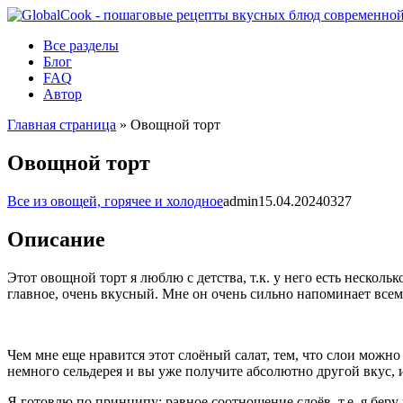
Перейти
к
Все разделы
контенту
Блог
FAQ
Автор
Главная страница
»
Овощной торт
Овощной торт
Все из овощей, горячее и холодное
admin
15.04.2024
0
327
Описание
Этот овощной торт я люблю с детства, т.к. у него есть нескол
главное, очень вкусный. Мне он очень сильно напоминает все
Чем мне еще нравится этот слоёный салат, тем, что слои можно
немного сельдерея и вы уже получите абсолютно другой вкус, и
Я готовлю по принципу: равное соотношение слоёв, т.е. я беру