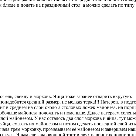
блюде и подать на праздничный стол, а можно сделать по типу 
офель, свеклу и морковь. Яйца тоже заранее отварить вкрутую.
понадобится средний размер, не мелкая терка!!! Натереть в под
ит в среднем на слой около 3 столовых ложек майонеза, на пор
побольше майонеза положить и поменьше. Далее натераем солены
лой майонезом. У нас осталось два слоя морковь и яйца, тут м
 яйца, смазать их майонезом и потом сделать последний слой из 
ачала трем морковку, промазываем её майонезом и завершаем н
о вкуса. Я вам сделала овощной торт в двух вариантах порционны