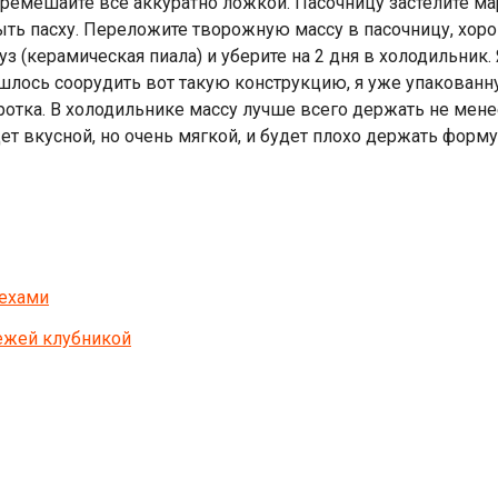
емешайте всё аккуратно ложкой. Пасочницу застелите марл
ь пасху. Переложите творожную массу в пасочницу, хорош
з (керамическая пиала) и уберите на 2 дня в холодильник. 
шлось соорудить вот такую конструкцию, я уже упакованну
отка. В холодильнике массу лучше всего держать не менее 2
ет вкусной, но очень мягкой, и будет плохо держать форму.
рехами
вежей клубникой