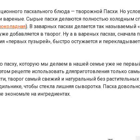
ционного пасхального блюда — творожной Пасхи. Но услов
 и вареные. Сырые пасхи делаются полностью холодным с
шоколадная
). В заварных пасхах делается так называемый «
же добавляется в творог. Ну а в вареных пасхах, сначала 
ия «первых пузырей», быстро остужается и перекладываетс
 пасху, которую мы делаем в нашей семье уже не первый г
в этом рецепте использовать дляприготовления только сам
ти, творог самый свежий и натуральный без растительных 
одильнике, чтобы стекла лишняя сыворотка. Пасха довольн
не экономьте на ингредиентах.