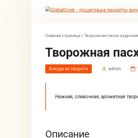
Перейти
к
контенту
Главная страница
»
Творожная пасха «Царская
Творожная пас
Блюда из творога
admin
Нежная, сливочная, ароматная твор
Описание