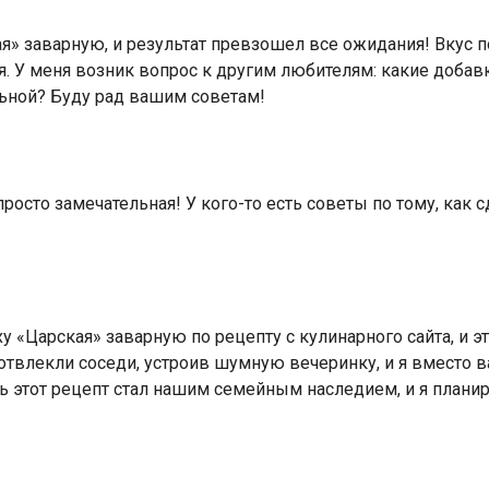
я» заварную, и результат превзошел все ожидания! Вкус
я. У меня возник вопрос к другим любителям: какие добав
льной? Буду рад вашим советам!
росто замечательная! У кого-то есть советы по тому, как
 «Царская» заварную по рецепту с кулинарного сайта, и 
отвлекли соседи, устроив шумную вечеринку, и я вместо 
рь этот рецепт стал нашим семейным наследием, и я план