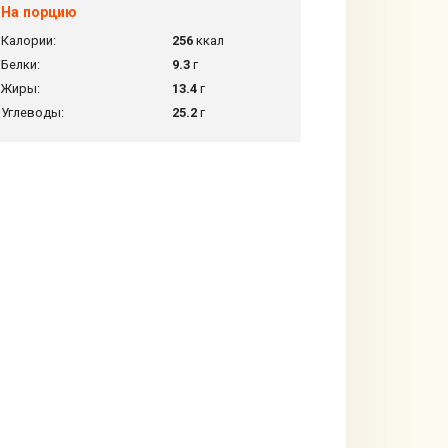
На порцию
Калории:
256
ккал
Белки:
9.3
г
Жиры:
13.4
г
Углеводы:
25.2
г