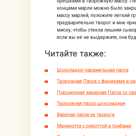
орешками в творожную массу. Пер
концами марли можно было закрыт
массу марлей, положите лёгкий гру
предварительно творог и мне при
миску, чтобы стекла лишняя сывор
если вы её не выдержите, она буд
Читайте также:
Шоколадно-карамельная пасха
Творожная Пасха с финиками и о
Порционная заварная Пасха со с
Творожная пасха шоколадная
Вареная пасха из творога
Маникотти с рикоттой и грибами