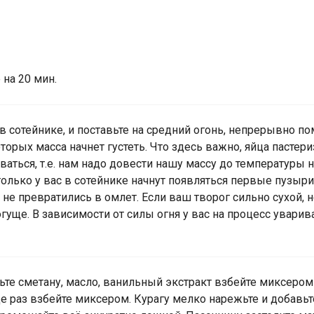
 на 20 мин.
 в сотейнике, и поставьте на средний огонь, непрерывно 
орых масса начнет густеть. Что здесь важно, яйца пастериз
ваться, т.е. нам надо довести нашу массу до температуры н
только у вас в сотейнике начнут появляться первые пузыри 
 не превратились в омлет. Если ваш творог сильно сухой, н
гуще. В зависимости от силы огня у вас на процесс уварива
вьте сметану, масло, ванильный экстракт взбейте миксеро
е раз взбейте миксером. Курагу мелко нарежьте и добав