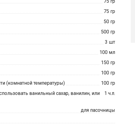
75
гр
75
гр
50
гр
500
гр
3
шт
100
мл
150
гр
100
гр
ти (комнатной температуры)
100
гр
пользовать ванильный сахар, ванилин, или
1
ч.л.
для пасочницы