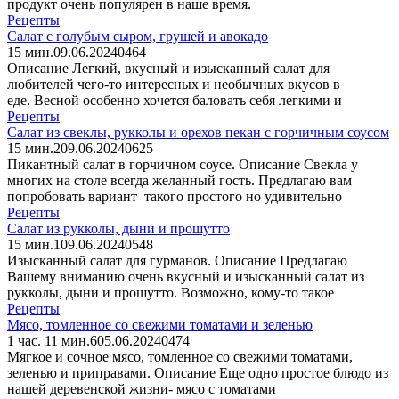
продукт очень популярен в наше время.
Рецепты
Салат с голубым сыром, грушей и авокадо
15 мин.
09.06.2024
0
464
Описание Легкий, вкусный и изысканный салат для
любителей чего-то интересных и необычных вкусов в
еде. Весной особенно хочется баловать себя легкими и
Рецепты
Салат из свеклы, рукколы и орехов пекан с горчичным соусом
15 мин.
2
09.06.2024
0
625
Пикантный салат в горчичном соусе. Описание Свекла у
многих на столе всегда желанный гость. Предлагаю вам
попробовать вариант такого простого но удивительно
Рецепты
Салат из рукколы, дыни и прошутто
15 мин.
1
09.06.2024
0
548
Изысканный салат для гурманов. Описание Предлагаю
Вашему вниманию очень вкусный и изысканный салат из
рукколы, дыни и прошутто. Возможно, кому-то такое
Рецепты
Мясо, томленное со свежими томатами и зеленью
1 час. 11 мин.
6
05.06.2024
0
474
Мягкое и сочное мясо, томленное со свежими томатами,
зеленью и приправами. Описание Еще одно простое блюдо из
нашей деревенской жизни- мясо с томатами