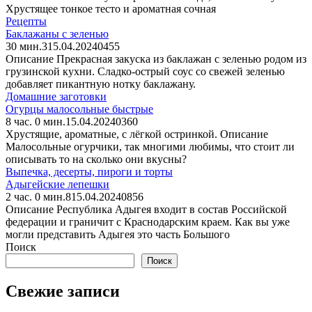
Хрустящее тонкое тесто и ароматная сочная
Рецепты
Баклажаны с зеленью
30 мин.
3
15.04.2024
0
455
Описание Прекрасная закуска из баклажан с зеленью родом из
грузинской кухни. Сладко-острый соус со свежей зеленью
добавляет пикантную нотку баклажану.
Домашние заготовки
Огурцы малосольные быстрые
8 час. 0 мин.
15.04.2024
0
360
Хрустящие, ароматные, с лёгкой остринкой. Описание
Малосольные огурчики, так многими любимы, что стоит ли
описывать то на сколько они вкусны?
Выпечка, десерты, пироги и торты
Адыгейские лепешки
2 час. 0 мин.
8
15.04.2024
0
856
Описание Республика Адыгея входит в состав Российской
федерации и граничит с Краснодарским краем. Как вы уже
могли представить Адыгея это часть Большого
Поиск
Поиск
Свежие записи