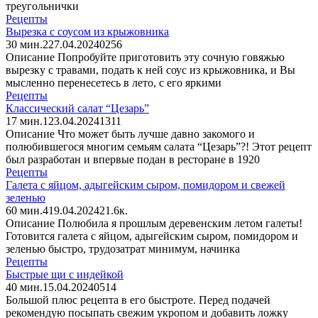
треугольнички
Рецепты
Вырезка с соусом из крыжовника
30 мин.
2
27.04.2024
0
256
Описание Попробуйте приготовить эту сочную говяжью
вырезку с травами, подать к ней соус из крыжовника, и Вы
мысленно перенесетесь в лето, с его яркими
Рецепты
Классический салат “Цезарь”
17 мин.
1
23.04.2024
1
311
Описание Что может быть лучше давно закомого и
полюбившегося многим семьям салата “Цезарь”?! Этот рецепт
был разработан и впервые подан в ресторане в 1920
Рецепты
Галета с яйцом, адыгейским сыром, помидором и свежей
зеленью
60 мин.
4
19.04.2024
2
1.6к.
Описание Полюбила я прошлым деревенским летом галеты!
Готовится галета с яйцом, адыгейским сыром, помидором и
зеленью быстро, трудозатрат минимум, начинка
Рецепты
Быстрые щи с индейкой
40 мин.
15.04.2024
0
514
Большой плюс рецепта в его быстроте. Перед подачей
рекомендую посыпать свежим укропом и добавить ложку