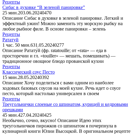
Рецепты
Сибас в духовке “В зеленой панировке”
25 мин.
2
03.06.2024
0
470
Описание Сибас в духовке в зеленой панировке. Легкий и
эффектный ужин! Можно заменить эту морскую рыбку на
любое рыбное филе. В основе панировки – зелень
Рецепты
Рататуй
1 час. 50 мин.
6
31.05.2024
0
277
Описание Ратату́й (фр. ratatouille; от «rata» — еда в
просторечии и гл. «touiller» — мешать, помешивать) —
традиционное овощное блюдо прованской кухни
Рецепты
Классический соус Песто
15 мин.
28.05.2024
0
392
Описание Хочу поделиться с вами одним из наиболее
ходовых базовых соусов на моей кухне. Речь идет о соусе
песто, который настолько универсален в своем
Рецепты
Треугольнички слоеные со шпинатом, курицей и кедровыми
орешками
45 мин.
4
27.04.2024
0
425
Необычно, сочно, вкусно! Описание Идею этих
треугольничков пирожков со шпинатом я почерпнула в
кулинарной книги Юлии Высоцкой. В оригинальном рецепте