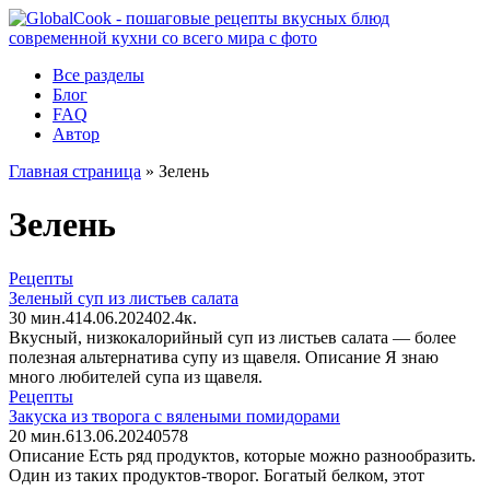
Перейти
к
контенту
Все разделы
Блог
FAQ
Автор
Главная страница
»
Зелень
Зелень
Рецепты
Зеленый суп из листьев салата
30 мин.
4
14.06.2024
0
2.4к.
Вкусный, низкокалорийный суп из листьев салата — более
полезная альтернатива супу из щавеля. Описание Я знаю
много любителей супа из щавеля.
Рецепты
Закуска из творога с вялеными помидорами
20 мин.
6
13.06.2024
0
578
Описание Есть ряд продуктов, которые можно разнообразить.
Один из таких продуктов-творог. Богатый белком, этот