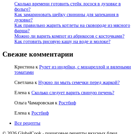
Сколько времени готовить стейк лосося в духовке в
фольге?
Как замариновать шейку свинины для запекания в
духовке?
Как правильно жарить котлеты на сковороде из мясного
фарша?
Можно ли варить компот из абрикосов с косточками?
Как готовить рисовую кашу на воде и молоке?
Свежие комментарии
Кристина
к
Рулет из индейки, с моцареллой и вялеными
томатами
Светлана
к
Нужно ли мыть семечки перед жаркой?
Елена
к
Сколько следует варить свиную печень?
Ольга Чамаровская
к
Ростбиф
Елена
к
Ростбиф
Все рецепты
© 2026 GlobalCook - пошаговые рецепты вкусных блюд