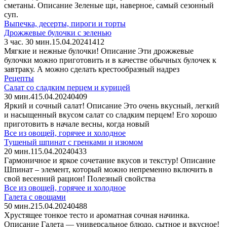
сметаны. Описание Зеленые щи, наверное, самый сезонный
суп.
Выпечка, десерты, пироги и торты
Дрожжевые булочки с зеленью
3 час. 30 мин.
15.04.2024
1
412
Мягкие и нежные булочки! Описание Эти дрожжевые
булочки можно приготовить и в качестве обычных булочек к
завтраку. А можно сделать крестообразный надрез
Рецепты
Салат со сладким перцем и курицей
30 мин.
4
15.04.2024
0
409
Яркий и сочный салат! Описание Это очень вкусный, легкий
и насыщенный вкусом салат со сладким перцем! Его хорошо
приготовить в начале весны, когда новый
Все из овощей, горячее и холодное
Тушеный шпинат с гренками и изюмом
20 мин.
1
15.04.2024
0
433
Гармоничное и яркое сочетание вкусов и текстур! Описание
Шпинат – элемент, который можно непременно включить в
свой весенний рацион! Полезный свойства
Все из овощей, горячее и холодное
Галета с овощами
50 мин.
2
15.04.2024
0
488
Хрустящее тонкое тесто и ароматная сочная начинка.
Описание Галета — универсальное блюдо, сытное и вкусное!